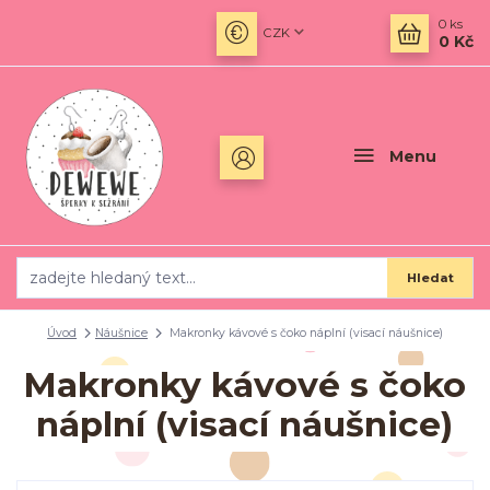
0
ks
CZK
0 Kč
Menu
Hledat
Úvod
Náušnice
Makronky kávové s čoko náplní (visací náušnice)
Makronky kávové s čoko
náplní (visací náušnice)