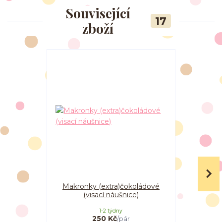
Související
17
zboží
Makronky (extra)čokoládové
Makronky
(visací náušnice)
1-2 týdny
250 Kč
/
pár