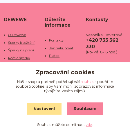
DEWEWE
Důležité
Kontakty
informace
Veronika Deverová
O Dewewe
+420 733 362
Kontakty
Šperky k sežrání
330
Jak nakupovat
Šperky na přání
(Po-Pá, 8-16 hod.)
Platba
Péče o šperky
Doba dodání
info@dewe
Trhy a jarmarky
we.cz
Zpracování cookies
Doprava
Kamenné obchody
Vrácení a reklamace
Fotogalerie
Náš e-shop a partneři potřebují Váš
souhlas
s použitím
souborů cookies, aby Vám mohli zobrazovat informace
Obchodní podmínky
Blog
týkající se Vašich zájmů.
Ochrana osobních
údajů
Souhlasím
Nastavení
Souhlas můžete odmítnout
zde
.
Vytvořeno na
Eshop-rychle.cz