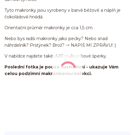
Tyto makronky jsou vyrobeny v barvě béžové a náplň je
čokoládově hnědá.
Orientační průměr makronky je cca 1,5 cm.
Nebo bys radši makronky jako pecky? Nebo snad
náhrdelník? Prstýnek? Brož? -> NAPIŠ MI ZPRÁVU! :)
V nabídce najdete také další makronkové šperky.
Poslední fotka je pouze ilustrativní - ukazuje Vám
celou podzimní makronkovou kolekci.