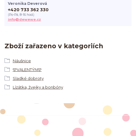
Veronika Deverová
+420 733 362 330
(Po-Pá, 8-16 hod.)
info@dewewe.cz
Zboží zařazeno v kategoriích
Náušnice
🩷VALENTÝN🩷
Sladké dobroty
Lízátka, žvejky a bonbóny