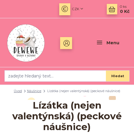
0
ks
CZK
0 Kč
Menu
Hledat
Úvod
Náušnice
Lízátka (nejen valentýnská) (peckové náušnice)
Lízátka (nejen
valentýnská) (peckové
náušnice)