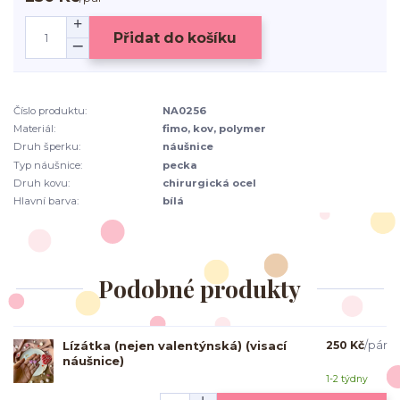
Přidat do košíku
Číslo produktu:
NA0256
Materiál:
fimo, kov, polymer
Druh šperku:
náušnice
Typ náušnice:
pecka
Druh kovu:
chirurgická ocel
Hlavní barva:
bílá
Podobné produkty
Lízátka (nejen valentýnská) (visací
250 Kč
/
pár
náušnice)
1-2 týdny