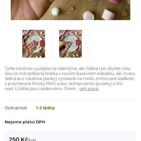
Tyhle náušnice využijete na Valentýna, ale i klidně i po zbytek roku.
Jsou to má oblíbená lízátka v novém barevném kabátku, ale i tvaru.
Jedná se o náušnice (pecky) vyrobené na motiv zmiňované sladkosti
z polymerové hmoty FIMO a kov. komponentů (puzety) z chir.
oceli. Lízátka jsou nalakována. Orient...
celý popis
Dostupnost
1-2 týdny
Nejsme plátci DPH
250 Kč
/
pár