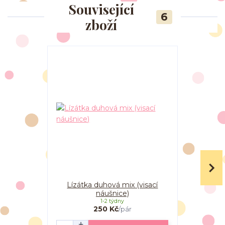
Související
6
zboží
Lízátka duhová mix (visací
Lízátka d
náušnice)
1-2 týdny
250 Kč
/
pár