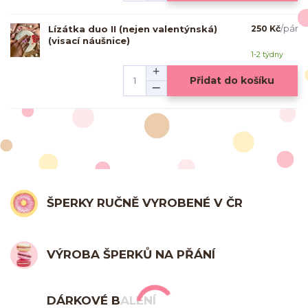
Lízátka duo II (nejen valentýnská)
250 Kč
/
pár
(visací náušnice)
1-2 týdny
Přidat do košíku
ŠPERKY RUČNĚ VYROBENÉ V ČR
VÝROBA ŠPERKŮ NA PŘÁNÍ
DÁRKOVÉ BALENÍ