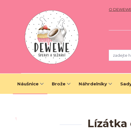
O DEWEW
Náušnice
Brože
Náhrdelníky
Sady
Lízátka