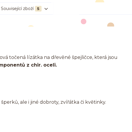
Související zboží
5
á točená lízátka na dřevěné špejličce, která jsou
mponentů z chir. oceli.
erků, ale i jiné dobroty, zvířátka či květinky.