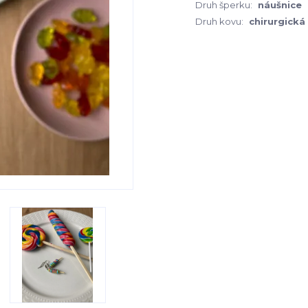
Druh šperku:
náušnice
Druh kovu:
chirurgická