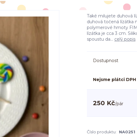
Také milujete duhová lí
duhová točená lízátka n
polymerové hmoty FIMO 
lízátka je cca 3 cm. Si
spoustu da...
celý popis
Dostupnost
Nejsme plátci DPH
250 Kč
/
pár
Číslo produktu:
NA0251