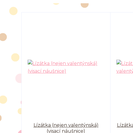
Lízátka (nejen valentýnská)
Lízátk
(visací náušnice)