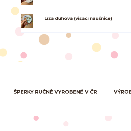
Líza duhová (visací náušnice)
ŠPERKY RUČNĚ VYROBENÉ V ČR
VÝROB