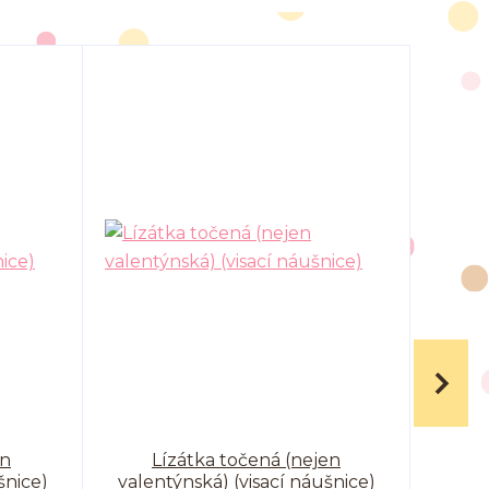
en
Lízátka točená (nejen
šnice)
valentýnská) (visací náušnice)
valen