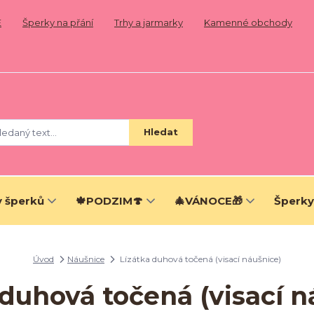
E
Šperky na přání
Trhy a jarmarky
Kamenné obchody
Hledat
 šperků
🍁PODZIM🍄
🎄VÁNOCE🎁
Šperky
Úvod
Náušnice
Lízátka duhová točená (visací náušnice)
 duhová točená (visací n