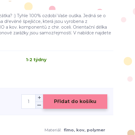
zátka? :) Tyhle 100% ozdobí Vaše ouška. Jedná se o
a dřevěné špejličce, která jsou vyrobena z
a kov. komponentů z chir. oceli. Orientační délka
likonové zarážky jsou samozřejmostí. V nabídce najdete
1-2 týdny
Přidat do košíku
Materiál:
fimo, kov, polymer