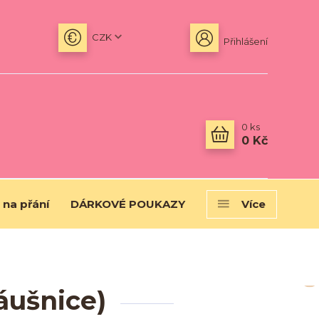
CZK
Přihlášení
0
ks
0 Kč
 na přání
DÁRKOVÉ POUKAZY
Více
áušnice)