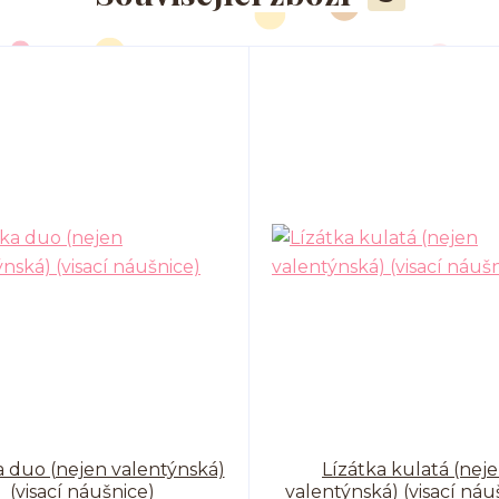
a duo (nejen valentýnská)
Lízátka kulatá (nej
(visací náušnice)
valentýnská) (visací náu