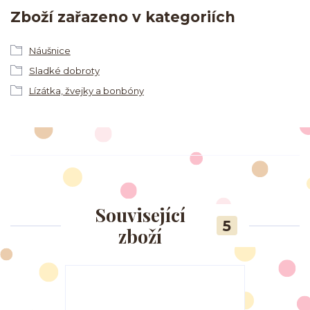
Zboží zařazeno v kategoriích
Náušnice
Sladké dobroty
Lízátka, žvejky a bonbóny
Související
5
zboží