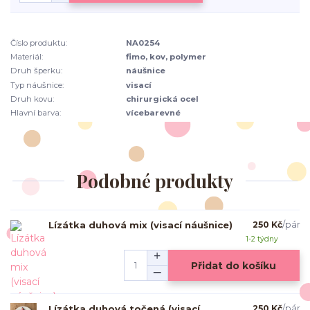
Číslo produktu:
NA0254
Materiál:
fimo, kov, polymer
Druh šperku:
náušnice
Typ náušnice:
visací
Druh kovu:
chirurgická ocel
Hlavní barva:
vícebarevné
Podobné produkty
Lízátka duhová mix (visací náušnice)
250 Kč
/
pár
1-2 týdny
Přidat do košíku
Lízátka duhová točená (visací
250 Kč
/
pár