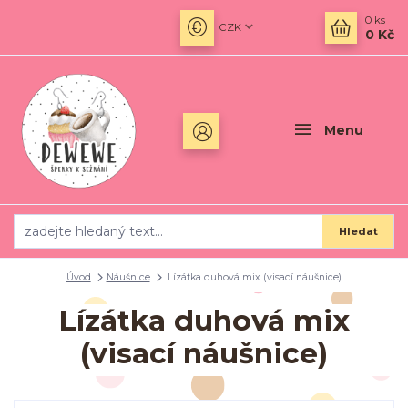
0
ks
CZK
0 Kč
Menu
Hledat
Úvod
Náušnice
Lízátka duhová mix (visací náušnice)
Lízátka duhová mix
(visací náušnice)