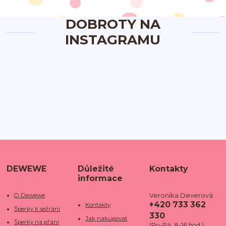
DOBROTY NA
INSTAGRAMU
DEWEWE
Důležité
Kontakty
informace
Veronika Deverová
O Dewewe
+420 733 362
Kontakty
Šperky k sežrání
330
Jak nakupovat
Šperky na přání
(Po-Pá, 8-16 hod.)