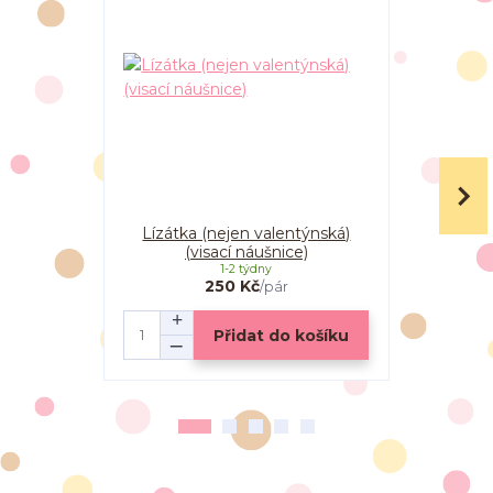
Lízátka (nejen valentýnská)
Lízátka du
(visací náušnice)
(vi
1-2 týdny
250 Kč
/
pár
Přidat do košíku