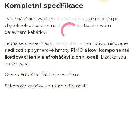
Kompletní specifikace
Tyhle náušnice využijete na Valentýna, ale i klidně i po
zbytek roku. Jsou to má oblíbená lízátka v novém
barevném kabátku.
Jedná se o visací náušnice vyrobené na motiv zmiňované
sladkosti z polymerové hmoty FIMO a
kov. komponentů
(ketlovací jehly a afroháčky) z chir. oceli.
Lízátka jsou
nalakována.
Orientační délka lízátka je cca 3 cm.
Silikonové zarážky jsou samozřejmostí.