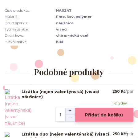
Číslo produktu:
NA0247
Materiál:
fimo, kov, polymer
Druh šperku:
náušnice
Typ náušnice:
visací
Druh kovu:
chirurgická ocel
Hlavní barva:
bílá
Podobné produkty
Lízátka (nejen valentýnská) (visací
250 Kč
/
pár
náušnice)
1-2 týdny
Přidat do košíku
Lízátka duo (nejen valentýnská) (visací
250 Kč
/
pár