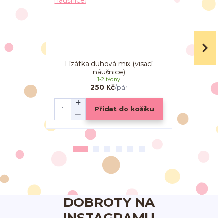
Lízátka duhová mix (visací
Lízátka d
náušnice)
1-2 týdny
250 Kč
/
pár
Přidat do košíku
DOBROTY NA
INSTAGRAMU