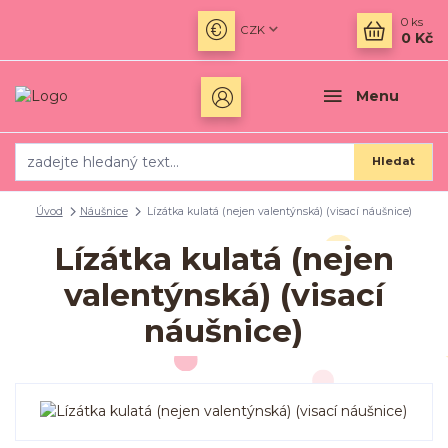
0
ks
CZK
0 Kč
Menu
Hledat
Úvod
Náušnice
Lízátka kulatá (nejen valentýnská) (visací náušnice)
Lízátka kulatá (nejen
valentýnská) (visací
náušnice)