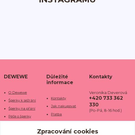
DEWEWE
Důležité
Kontakty
informace
Veronika Deverová
O Dewewe
+420 733 362
Kontakty
Šperky k sežrání
330
Jak nakupovat
Šperky na přání
(Po-Pá, 8-16 hod.)
Platba
Péče o šperky
Doba dodání
info@dewe
Trhy a jarmarky
we.cz
Zpracování cookies
Doprava
Kamenné obchody