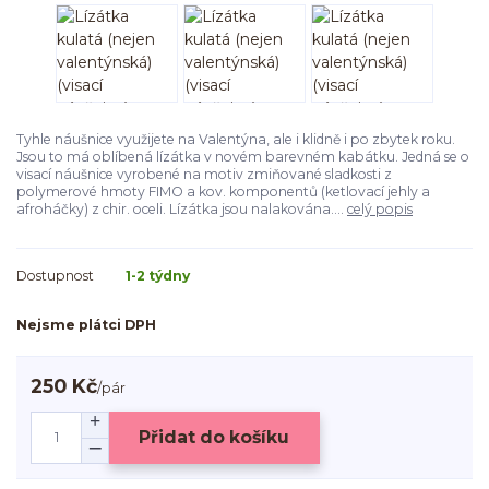
Tyhle náušnice využijete na Valentýna, ale i klidně i po zbytek roku.
Jsou to má oblíbená lízátka v novém barevném kabátku. Jedná se o
visací náušnice vyrobené na motiv zmiňované sladkosti z
polymerové hmoty FIMO a kov. komponentů (ketlovací jehly a
afroháčky) z chir. oceli. Lízátka jsou nalakována....
celý popis
Dostupnost
1-2 týdny
Nejsme plátci DPH
250 Kč
/
pár
Přidat do košíku