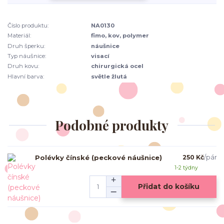
Číslo produktu:
NA0130
Materiál:
fimo, kov, polymer
Druh šperku:
náušnice
Typ náušnice:
visací
Druh kovu:
chirurgická ocel
Hlavní barva:
světle žlutá
Podobné produkty
Polévky čínské (peckové náušnice)
250 Kč
/
pár
1-2 týdny
Přidat do košíku