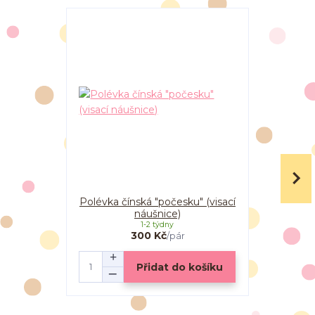
Polévka čínská "počesku" (visací
Polévka
náušnice)
(pec
1-2 týdny
300 Kč
/
pár
Přidat do košíku