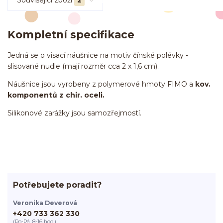
Související zboží
2
Kompletní specifikace
Jedná se o visací náušnice na motiv čínské polévky -
slisované nudle (mají rozměr cca 2 x 1,6 cm).
Náušnice jsou vyrobeny z polymerové hmoty FIMO a
kov.
komponentů z chir. oceli.
Silikonové zarážky jsou samozřejmostí.
Potřebujete poradit?
Veronika Deverová
+420 733 362 330
(Po-Pá, 8-16 hod.)