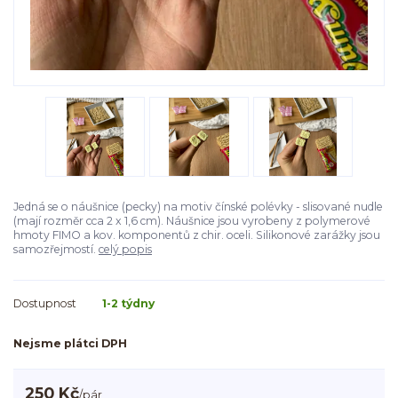
Jedná se o náušnice (pecky) na motiv čínské polévky - slisované nudle
(mají rozměr cca 2 x 1,6 cm). Náušnice jsou vyrobeny z polymerové
hmoty FIMO a kov. komponentů z chir. oceli. Silikonové zarážky jsou
samozřejmostí.
celý popis
Dostupnost
1-2 týdny
Nejsme plátci DPH
250 Kč
/
pár