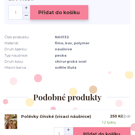
Přidat do košíku
Číslo produktu:
NA0132
Materiál:
fimo, kov, polymer
Druh šperku:
náušnice
Typ náušnice:
pecka
Druh kovu:
chirurgická ocel
Hlavní barva:
světle žlutá
Podobné produkty
Polévky čínské (visací náušnice)
250 Kč
/
pár
1-2 týdny
Přidat do košíku