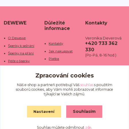
DEWEWE
Důležité
Kontakty
informace
Veronika Deverová
O Dewewe
+420 733 362
Kontakty
Šperky k sežrání
330
Jak nakupovat
Šperky na přání
(Po-Pá, 8-16 hod.)
Platba
Péče o šperky
Doba dodání
info@dewe
Trhy a jarmarky
we.cz
Zpracování cookies
Doprava
Kamenné obchody
Vrácení a reklamace
Fotogalerie
Náš e-shop a partneři potřebují Váš
souhlas
s použitím
souborů cookies, aby Vám mohli zobrazovat informace
Obchodní podmínky
Blog
týkající se Vašich zájmů.
Ochrana osobních
údajů
Souhlasím
Nastavení
Souhlas můžete odmítnout
zde
.