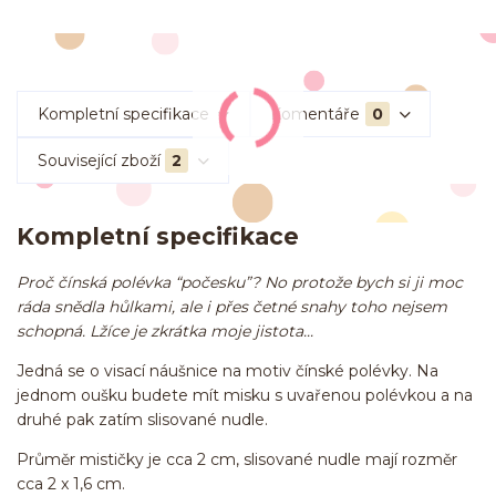
Kompletní specifikace
Komentáře
0
Související zboží
2
Kompletní specifikace
Proč čínská polévka “počesku”? No protože bych si ji moc
ráda snědla hůlkami, ale i přes četné snahy toho nejsem
schopná. Lžíce je zkrátka moje jistota...
Jedná se o visací náušnice na motiv čínské polévky. Na
jednom oušku budete mít misku s uvařenou polévkou a na
druhé pak zatím slisované nudle.
Průměr mističky je cca 2 cm, slisované nudle mají rozměr
cca 2 x 1,6 cm.