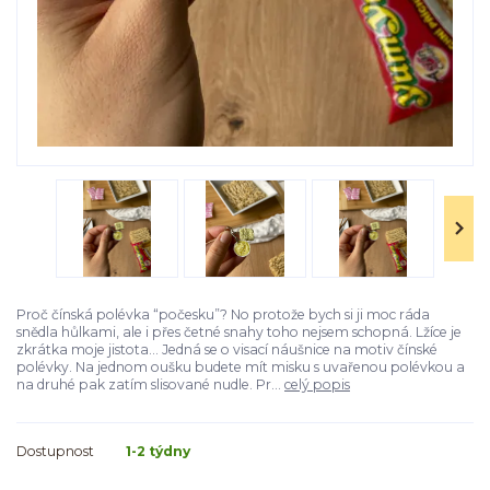
Proč čínská polévka “počesku”? No protože bych si ji moc ráda
snědla hůlkami, ale i přes četné snahy toho nejsem schopná. Lžíce je
zkrátka moje jistota... Jedná se o visací náušnice na motiv čínské
polévky. Na jednom oušku budete mít misku s uvařenou polévkou a
na druhé pak zatím slisované nudle. Pr...
celý popis
Dostupnost
1-2 týdny