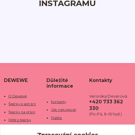
INSTAGRAMU
DEWEWE
Důležité
Kontakty
informace
Veronika Deverová
O Dewewe
+420 733 362
Kontakty
Šperky k sežrání
330
Jak nakupovat
Šperky na přání
(Po-Pá, 8-16 hod.)
Platba
Péče o šperky
Doba dodání
info@dewe
Trhy a jarmarky
we.cz
Zpracování cookies
Doprava