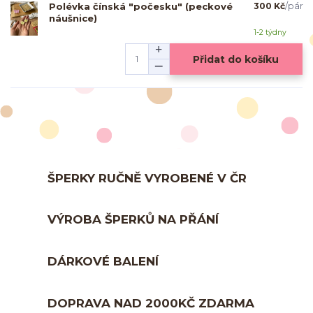
Polévka čínská "počesku" (peckové
300 Kč
/
pár
náušnice)
1-2 týdny
Přidat do košíku
ŠPERKY RUČNĚ VYROBENÉ V ČR
VÝROBA ŠPERKŮ NA PŘÁNÍ
DÁRKOVÉ BALENÍ
DOPRAVA NAD 2000KČ ZDARMA