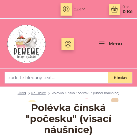
0
ks
CZK
0 Kč
Menu
Hledat
Úvod
Náušnice
Polévka čínská "počesku" (visací náušnice)
Polévka čínská
"počesku" (visací
náušnice)