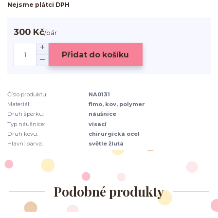
Nejsme plátci DPH
300 Kč
/
pár
Přidat do košíku
Číslo produktu:
NA0131
Materiál:
fimo, kov, polymer
Druh šperku:
náušnice
Typ náušnice:
visací
Druh kovu:
chirurgická ocel
Hlavní barva:
světle žlutá
Podobné produkty