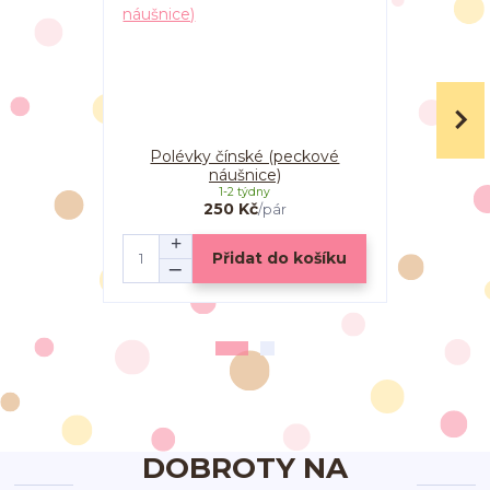
Polévky čínské (peckové
Polévky čí
náušnice)
1-2 týdny
250 Kč
/
pár
Přidat do košíku
DOBROTY NA