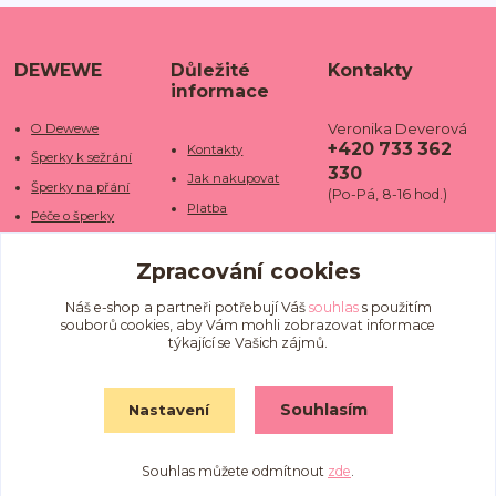
DEWEWE
Důležité
Kontakty
informace
Veronika Deverová
O Dewewe
+420 733 362
Kontakty
Šperky k sežrání
330
Jak nakupovat
Šperky na přání
(Po-Pá, 8-16 hod.)
Platba
Péče o šperky
Doba dodání
info@dewe
Trhy a jarmarky
we.cz
Zpracování cookies
Doprava
Kamenné obchody
Vrácení a reklamace
Fotogalerie
Náš e-shop a partneři potřebují Váš
souhlas
s použitím
souborů cookies, aby Vám mohli zobrazovat informace
Obchodní podmínky
Blog
týkající se Vašich zájmů.
Ochrana osobních
údajů
Souhlasím
Nastavení
Souhlas můžete odmítnout
zde
.
Vytvořeno na
Eshop-rychle.cz