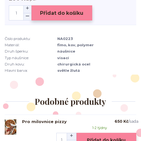
Přidat do košíku
Číslo produktu:
NA0223
Materiál:
fimo, kov, polymer
Druh šperku:
náušnice
Typ náušnice:
visací
Druh kovu:
chirurgická ocel
Hlavní barva:
světle žlutá
Podobné produkty
Pro milovnice pizzy
650 Kč
/
sada
1-2 týdny
Přidat do košíku