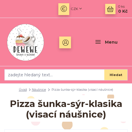
0
ks
CZK
0 Kč
Menu
Hledat
Úvod
Náušnice
Pizza šunka-sýr-klasika (visací náušnice)
Pizza šunka-sýr-klasika
(visací náušnice)