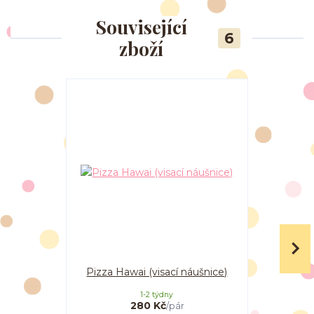
Související
6
zboží
Pizza Hawai (visací náušnice)
Pizza s 
1-2 týdny
280 Kč
/
pár