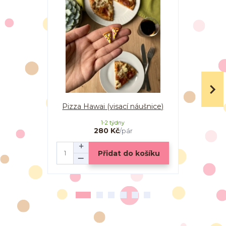
Pizza Hawai (visací náušnice)
Pizza s 
1-2 týdny
280 Kč
/
pár
Přidat do košíku