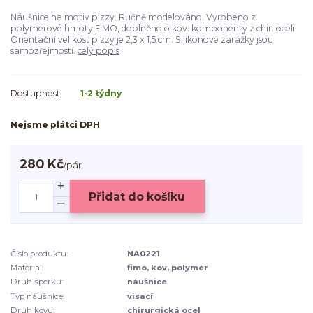
Náušnice na motiv pizzy. Ručně modelováno. Vyrobeno z
polymerové hmoty FIMO, doplněno o kov. komponenty z chir. oceli.
Orientační velikost pizzy je 2,3 x 1,5 cm. Silikonové zarážky jsou
samozřejmostí.
celý popis
Dostupnost
1-2 týdny
Nejsme plátci DPH
280 Kč
/
pár
Přidat do košíku
Číslo produktu:
NA0221
Materiál:
fimo, kov, polymer
Druh šperku:
náušnice
Typ náušnice:
visací
Druh kovu:
chirurgická ocel