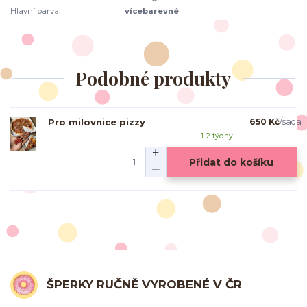
Hlavní barva:
vícebarevné
Podobné produkty
Pro milovnice pizzy
650 Kč
/
sada
1-2 týdny
Přidat do košíku
ŠPERKY RUČNĚ VYROBENÉ V ČR