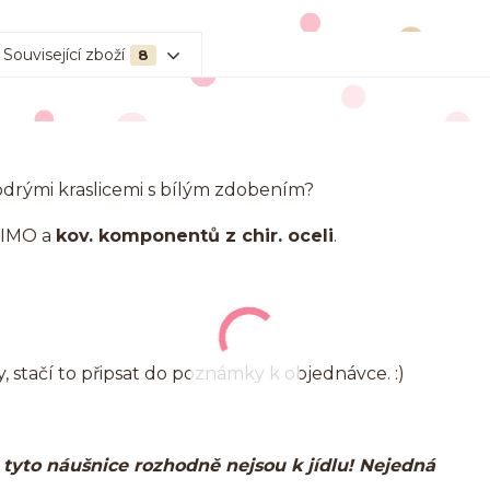
Související zboží
8
modrými kraslicemi s bílým zdobením?
FIMO a
kov. komponentů z chir. oceli
.
, stačí to připsat do poznámky k objednávce. :)
y, tyto náušnice rozhodně nejsou k jídlu! Nejedná