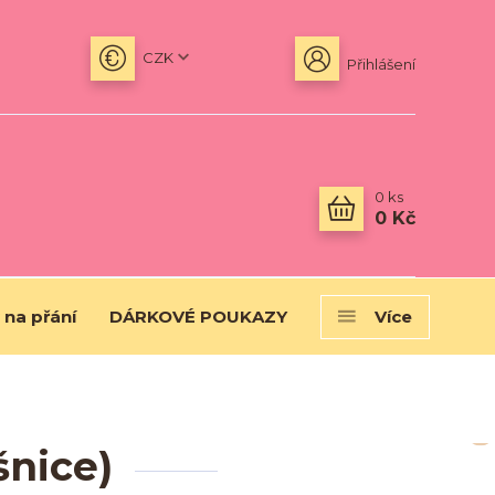
CZK
Přihlášení
0
ks
0 Kč
 na přání
DÁRKOVÉ POUKAZY
Více
šnice)