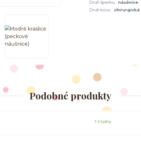
Druh šperku:
náušnice
Druh kovu:
chirurgická
Podobné produkty
1-2 týdny