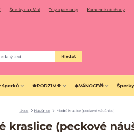
E
Šperky na přání
Trhy a jarmarky
Kamenné obchody
Hledat
 šperků
🍁PODZIM🍄
🎄VÁNOCE🎁
Šperky
Úvod
Náušnice
Modré kraslice (peckové náušnice)
 kraslice (peckové náu