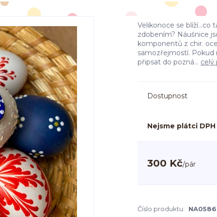
Velikonoce se blíží...c
zdobením? Náušnice js
komponentů z chir. oceli
samozřejmostí. Pokud ná
připsat do pozná...
celý
Dostupnost
Nejsme plátci DPH
300 Kč
/
pár
Číslo produktu:
NA0586