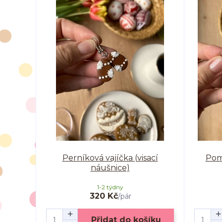
Perníková vajíčka (visací
Poml
náušnice)
1-2 týdny
320 Kč
/
pár
Přidat do košíku