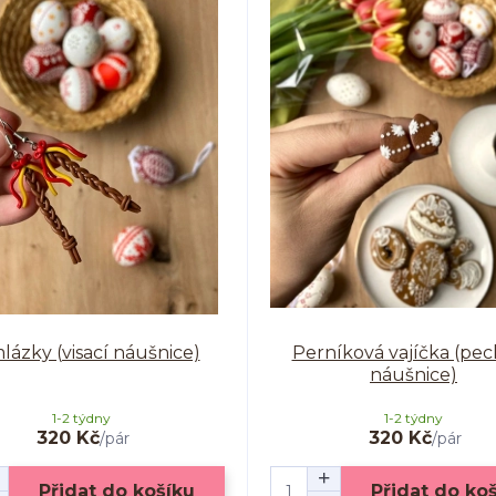
ázky (visací náušnice)
Perníková vajíčka (pe
náušnice)
1-2 týdny
1-2 týdny
320 Kč
320 Kč
/
pár
/
pár
Přidat do košíku
Přidat do ko