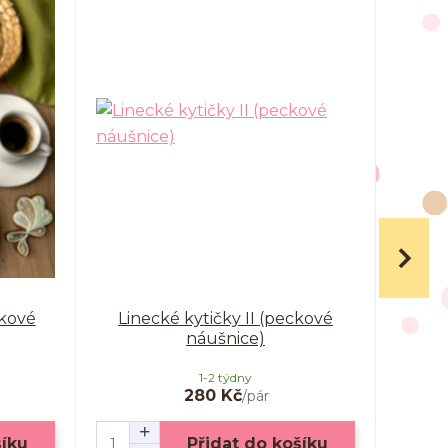
ckové
Linecké kytičky II (peckové
Pom
náušnice)
1-2 týdny
280 Kč
/
pár
šíku
Přidat do košíku