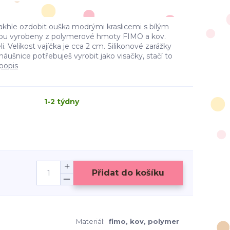
o takhle ozdobit ouška modrými kraslicemi s bílým
ou vyrobeny z polymerové hmoty FIMO a kov.
. Velikost vajíčka je cca 2 cm. Silikonové zarážky
ušnice potřebuješ vyrobit jako visačky, stačí to
 popis
1-2 týdny
Přidat do košíku
Materiál:
fimo, kov, polymer