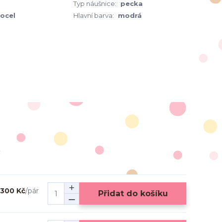
Typ náušnice:
pecka
 ocel
Hlavní barva:
modrá
300 Kč
/
pár
Přidat do košíku