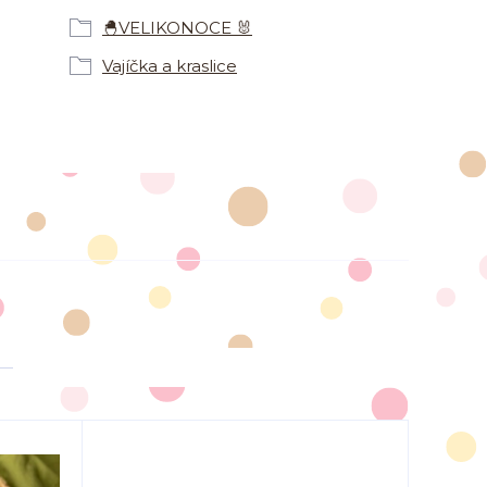
🐣VELIKONOCE 🐰
Vajíčka a kraslice