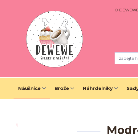
O DEWEW
Náušnice
Brože
Náhrdelníky
Sady
Modré