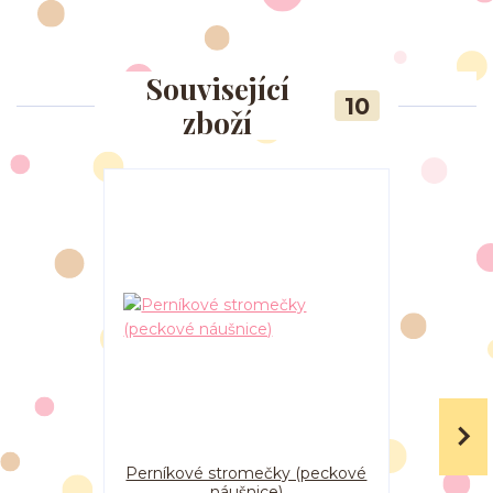
Související
10
zboží
Perníkové stromečky (peckové
Perní
náušnice)
chaloupk