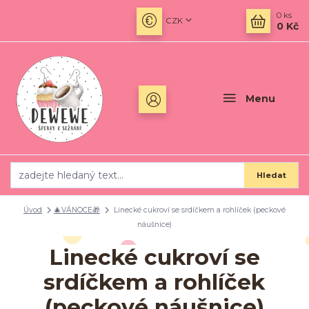
0
ks
CZK
0 Kč
Menu
Hledat
Úvod
🎄VÁNOCE🎁
Linecké cukroví se srdíčkem a rohlíček (peckové
náušnice)
Linecké cukroví se
srdíčkem a rohlíček
(peckové náušnice)