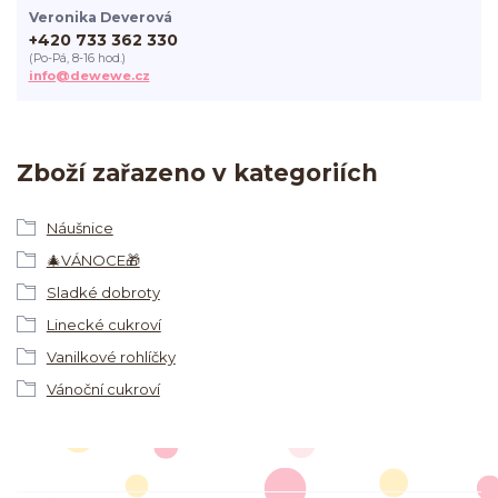
Veronika Deverová
+420 733 362 330
(Po-Pá, 8-16 hod.)
info@dewewe.cz
Zboží zařazeno v kategoriích
Náušnice
🎄VÁNOCE🎁
Sladké dobroty
Linecké cukroví
Vanilkové rohlíčky
Vánoční cukroví