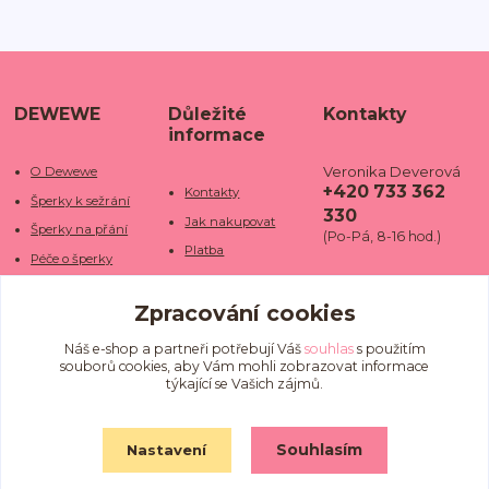
DEWEWE
Důležité
Kontakty
informace
Veronika Deverová
O Dewewe
+420 733 362
Kontakty
Šperky k sežrání
330
Jak nakupovat
Šperky na přání
(Po-Pá, 8-16 hod.)
Platba
Péče o šperky
Doba dodání
info@dewe
Trhy a jarmarky
we.cz
Zpracování cookies
Doprava
Kamenné obchody
Vrácení a reklamace
Fotogalerie
Náš e-shop a partneři potřebují Váš
souhlas
s použitím
souborů cookies, aby Vám mohli zobrazovat informace
Obchodní podmínky
Blog
týkající se Vašich zájmů.
Ochrana osobních
údajů
Souhlasím
Nastavení