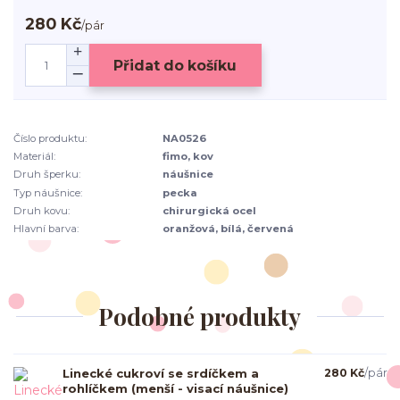
280 Kč
/
pár
Přidat do košíku
Číslo produktu:
NA0526
Materiál:
fimo, kov
Druh šperku:
náušnice
Typ náušnice:
pecka
Druh kovu:
chirurgická ocel
Hlavní barva:
oranžová, bílá, červená
Podobné produkty
Linecké cukroví se srdíčkem a
280 Kč
/
pár
rohlíčkem (menší - visací náušnice)