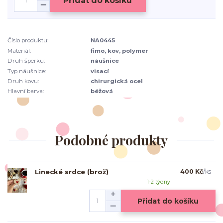
Přidat do košíku
Číslo produktu:
NA0445
Materiál:
fimo, kov, polymer
Druh šperku:
náušnice
Typ náušnice:
visací
Druh kovu:
chirurgická ocel
Hlavní barva:
béžová
Podobné produkty
Linecké srdce (brož)
400 Kč
/
ks
1-2 týdny
Přidat do košíku