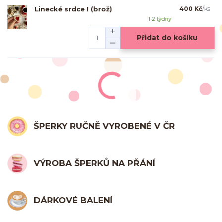
Linecké srdce I (brož)
400 Kč
/
ks
1-2 týdny
Přidat do košíku
ŠPERKY RUČNĚ VYROBENÉ V ČR
VÝROBA ŠPERKŮ NA PŘÁNÍ
DÁRKOVÉ BALENÍ