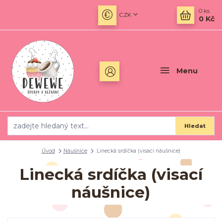
0
ks
CZK
0 Kč
Menu
Hledat
Úvod
Náušnice
Linecká srdíčka (visací náušnice)
Linecká srdíčka (visací
náušnice)