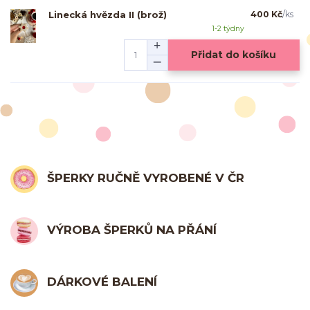
Linecká hvězda II (brož)
400 Kč
/
ks
1-2 týdny
Přidat do košíku
ŠPERKY RUČNĚ VYROBENÉ V ČR
VÝROBA ŠPERKŮ NA PŘÁNÍ
DÁRKOVÉ BALENÍ