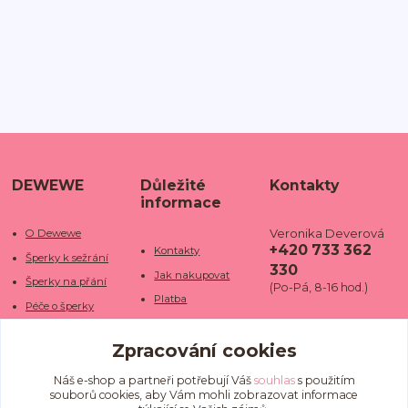
DEWEWE
Důležité
Kontakty
informace
Veronika Deverová
O Dewewe
+420 733 362
Kontakty
Šperky k sežrání
330
Jak nakupovat
Šperky na přání
(Po-Pá, 8-16 hod.)
Platba
Péče o šperky
Doba dodání
info@dewe
Trhy a jarmarky
we.cz
Zpracování cookies
Doprava
Kamenné obchody
Vrácení a reklamace
Fotogalerie
Náš e-shop a partneři potřebují Váš
souhlas
s použitím
souborů cookies, aby Vám mohli zobrazovat informace
Obchodní podmínky
Blog