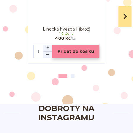
Linecká hvězda I (brož)
Lineck
1-2 týdny
400 Kč
/
ks
Přidat do košíku
DOBROTY NA
INSTAGRAMU