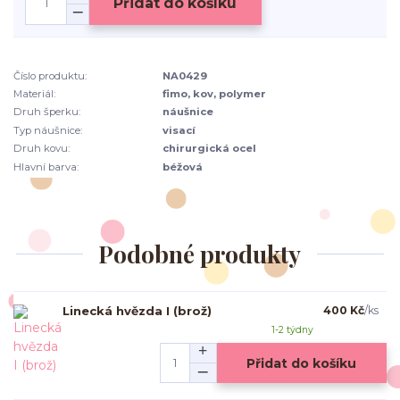
Přidat do košíku
Číslo produktu:
NA0429
Materiál:
fimo, kov, polymer
Druh šperku:
náušnice
Typ náušnice:
visací
Druh kovu:
chirurgická ocel
Hlavní barva:
béžová
Podobné produkty
Linecká hvězda I (brož)
400 Kč
/
ks
1-2 týdny
Přidat do košíku