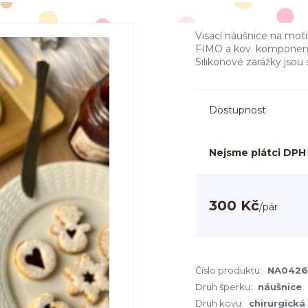
Visací náušnice na mot
FIMO a kov. komponentů z
Silikonové zarážky jso
Dostupnost
Nejsme plátci DPH
300 Kč
/
pár
Číslo produktu:
NA0426
Druh šperku:
náušnice
Druh kovu:
chirurgická