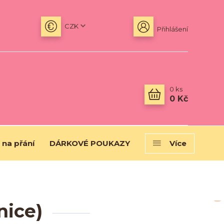
CZK
Přihlášení
0
ks
0 Kč
 na přání
DÁRKOVÉ POUKAZY
Více
nice)