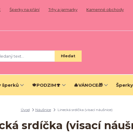
E
Šperky na přání
Trhy a jarmarky
Kamenné obchody
Hledat
 šperků
🍁PODZIM🍄
🎄VÁNOCE🎁
Šperky
Úvod
Náušnice
Linecká srdíčka (visací náušnice)
cká srdíčka (visací náuš