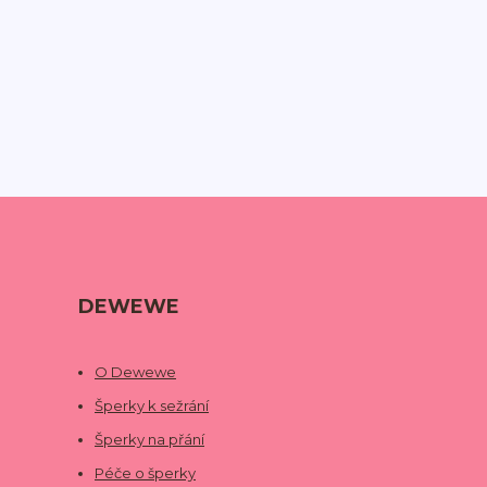
DEWEWE
O Dewewe
Šperky k sežrání
Šperky na přání
Péče o šperky