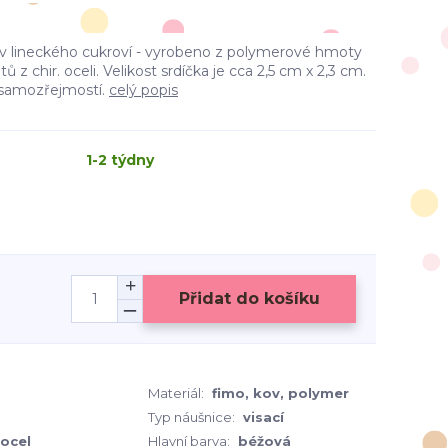
iv lineckého cukroví - vyrobeno z polymerové hmoty
 chir. oceli. Velikost srdíčka je cca 2,5 cm x 2,3 cm.
u samozřejmostí.
celý popis
1-2 týdny
Přidat do košíku
Materiál:
fimo, kov, polymer
Typ náušnice:
visací
 ocel
Hlavní barva:
béžová