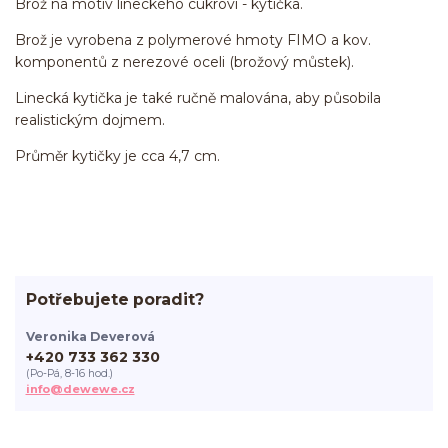
Brož na motiv lineckého cukroví - kytička.
Brož je vyrobena z polymerové hmoty FIMO a kov.
komponentů z nerezové oceli (brožový můstek).
Linecká kytička je také ručně malována, aby působila
realistickým dojmem.
Průměr kytičky je cca 4,7 cm.
Potřebujete poradit?
Veronika Deverová
+420 733 362 330
(Po-Pá, 8-16 hod.)
info@dewewe.cz