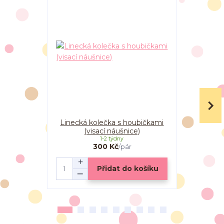
Linecká kolečka s houbičkami
Linecká 
(visací náušnice)
(vi
1-2 týdny
300 Kč
/
pár
Přidat do košíku