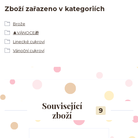
Zboží zařazeno v kategoriích
Brože
🎄VÁNOCE🎁
Linecké cukroví
Vánoční cukroví
Související
9
zboží