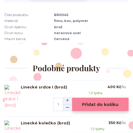
Číslo produktu:
BR0045
Materiál:
fimo, kov, polymer
Druh šperku:
brož
Druh kovu:
nerezová ocel
Hlavní barva:
červená
Podobné produkty
Linecké srdce I (brož)
400 Kč
/
ks
1-2 týdny
Přidat do košíku
Linecké kolečko (brož)
350 Kč
/
ks
1-2 týdny