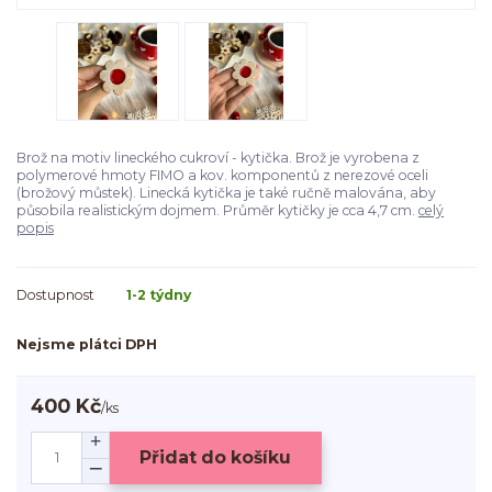
Brož na motiv lineckého cukroví - kytička. Brož je vyrobena z
polymerové hmoty FIMO a kov. komponentů z nerezové oceli
(brožový můstek). Linecká kytička je také ručně malována, aby
působila realistickým dojmem. Průměr kytičky je cca 4,7 cm.
celý
popis
Dostupnost
1-2 týdny
Nejsme plátci DPH
400 Kč
/
ks
Přidat do košíku