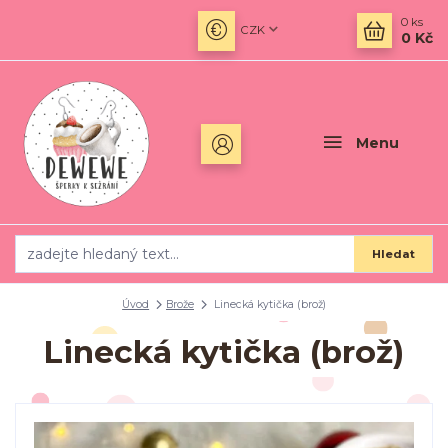
0
ks
CZK
0 Kč
Menu
Hledat
Úvod
Brože
Linecká kytička (brož)
Linecká kytička (brož)