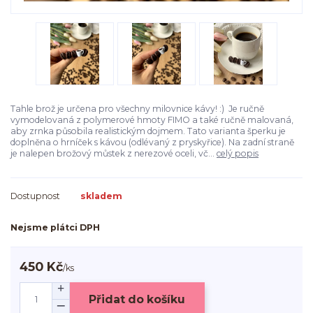
Tahle brož je určena pro všechny milovnice kávy! :) Je ručně
vymodelovaná z polymerové hmoty FIMO a také ručně malovaná,
aby zrnka působila realistickým dojmem. Tato varianta šperku je
doplněna o hrníček s kávou (odlévaný z pryskyřice). Na zadní straně
je nalepen brožový můstek z nerezové oceli, vč...
celý popis
Dostupnost
skladem
Nejsme plátci DPH
450 Kč
/
ks
Přidat do košíku