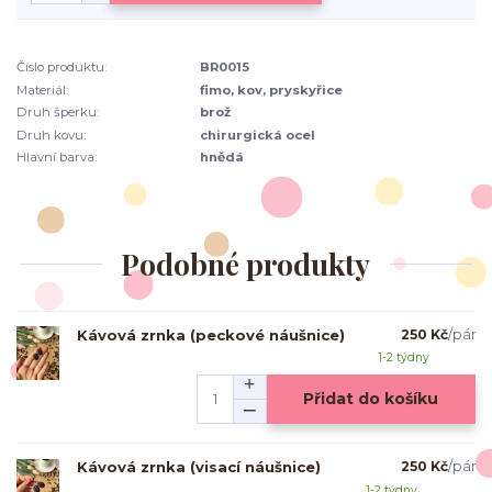
Číslo produktu:
BR0015
Materiál:
fimo, kov, pryskyřice
Druh šperku:
brož
Druh kovu:
chirurgická ocel
Hlavní barva:
hnědá
Podobné produkty
Kávová zrnka (peckové náušnice)
250 Kč
/
pár
1-2 týdny
Přidat do košíku
Kávová zrnka (visací náušnice)
250 Kč
/
pár
1-2 týdny