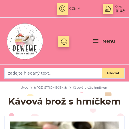
0
ks
CZK
0 Kč
Menu
Hledat
Úvod
🎄POD STROMEČEK 🎄
Kávová brož s hrníčkem
Kávová brož s hrníčkem