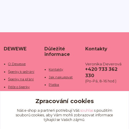
DEWEWE
Důležité
Kontakty
informace
Veronika Deverová
O Dewewe
+420 733 362
Kontakty
Šperky k sežrání
330
Jak nakupovat
Šperky na přání
(Po-Pá, 8-16 hod.)
Platba
Péče o šperky
Doba dodání
info@dewe
Trhy a jarmarky
we.cz
Zpracování cookies
Doprava
Kamenné obchody
Vrácení a reklamace
Fotogalerie
Náš e-shop a partneři potřebují Váš
souhlas
s použitím
souborů cookies, aby Vám mohli zobrazovat informace
Obchodní podmínky
Blog
týkající se Vašich zájmů.
Ochrana osobních
údajů