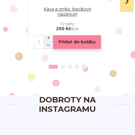
Káva a zrnko (peckové
Káva a zr
náušnice)
1-2 týdny
250 Kč
/
pár
Přidat do košíku
DOBROTY NA
INSTAGRAMU