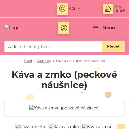
0
ks
CZK
0 Kč
Menu
Hledat
Úvod
Náušnice
Káva a zrnko (peckové náušnice)
Káva a zrnko (peckové
náušnice)