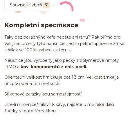
Související zboží
7
Kompletní specifikace
Taky bez pořádnýho kafe nedáte ani ránu? Pak přímo pro
Vás jsou určeny tyto náušnice! Jedno pěkně opražené zrnko
a šálek se 100% arabicou k tomu.
Náušnice jsou vyrobeny jako pecky z polymerové hmoty
FIMO a
kov. komponentů z chir. oceli.
Orientační velikost hrníčku je cca 1,3 cm. Velikost zrnka je
přizpůsobena této velikosti.
Silikonové zarážky jsou samozřejmostí.
Jste-li milovnice/milovník kávy, najdete u mě také další
šperky s touto tématikou.