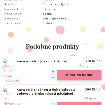
Materiál:
fimo, kov, polymer
Druh šperku:
náušnice
Typ náušnice:
pecka
Druh kovu:
chirurgická ocel
Hlavní barva:
hnědá
Podobné produkty
Káva a zrnko (visací náušnice)
250 Kč
/
pár
1-2 týdny
Přidat do košíku
Káva se šlehačkou a čokoládovou
280 Kč
/
pár
polevou a zrnko (visací náušnice)
1-2 týdny