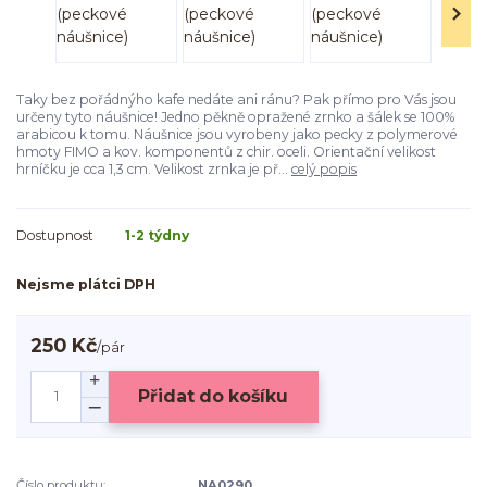
Taky bez pořádnýho kafe nedáte ani ránu? Pak přímo pro Vás jsou
určeny tyto náušnice! Jedno pěkně opražené zrnko a šálek se 100%
arabicou k tomu. Náušnice jsou vyrobeny jako pecky z polymerové
hmoty FIMO a kov. komponentů z chir. oceli. Orientační velikost
hrníčku je cca 1,3 cm. Velikost zrnka je př...
celý popis
Dostupnost
1-2 týdny
Nejsme plátci DPH
250 Kč
/
pár
Přidat do košíku
Číslo produktu:
NA0290