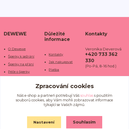
DEWEWE
Důležité
Kontakty
informace
Veronika Deverová
O Dewewe
+420 733 362
Kontakty
Šperky k sežrání
330
Jak nakupovat
Šperky na přání
(Po-Pá, 8-16 hod.)
Platba
Péče o šperky
Doba dodání
info@dewe
Trhy a jarmarky
we.cz
Zpracování cookies
Doprava
Kamenné obchody
Vrácení a reklamace
Fotogalerie
Náš e-shop a partneři potřebují Váš
souhlas
s použitím
souborů cookies, aby Vám mohli zobrazovat informace
Obchodní podmínky
Blog
týkající se Vašich zájmů.
Ochrana osobních
údajů
Souhlasím
Nastavení