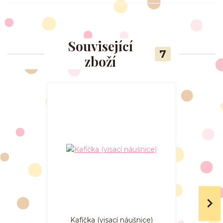
Související
7
zboží
Kafíčka (visací náušnice)
Kafíčka 