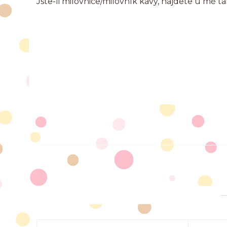
Jste-li milovnice/milovník kávy, najdete u mě t