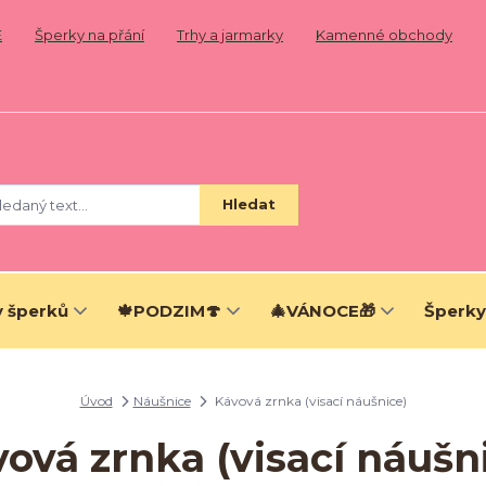
E
Šperky na přání
Trhy a jarmarky
Kamenné obchody
Hledat
 šperků
🍁PODZIM🍄
🎄VÁNOCE🎁
Šperky
Úvod
Náušnice
Kávová zrnka (visací náušnice)
ová zrnka (visací náušn