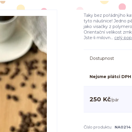
Taky bez pořádnýho kaf
tyto náušnice! Jedno p
jako visačky z polymer
Orientační velikost zrn
Jste-li milovn...
celý pop
Dostupnost
Nejsme plátci DPH
250 Kč
/
pár
Číslo produktu:
NA0214