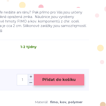
e nedáte ani ránu? Pak přímo pro Vás jsou určeny
ěkně opražená zrnka. Náušnice jsou vyrobeny
ové hmoty FIMO a kov. komponentů z chir. oceli.
ka je cca 2 cm. Silikonové zarážky jsou samozřejmostí.
is
1-2 týdny
Přidat do košíku
Materiál:
fimo, kov, polymer