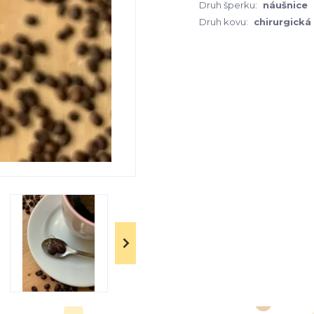
Druh šperku:
náušnice
Druh kovu:
chirurgická