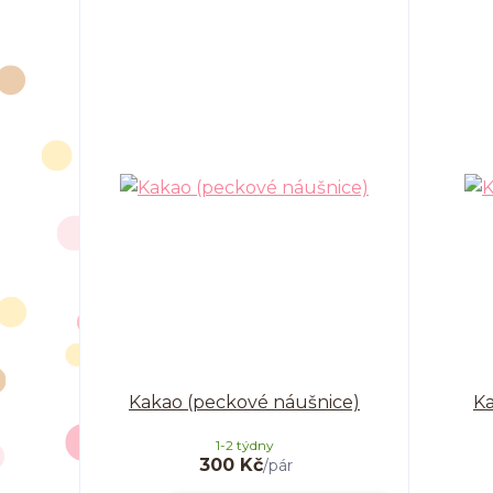
Kakao (peckové náušnice)
Ka
1-2 týdny
300 Kč
/
pár