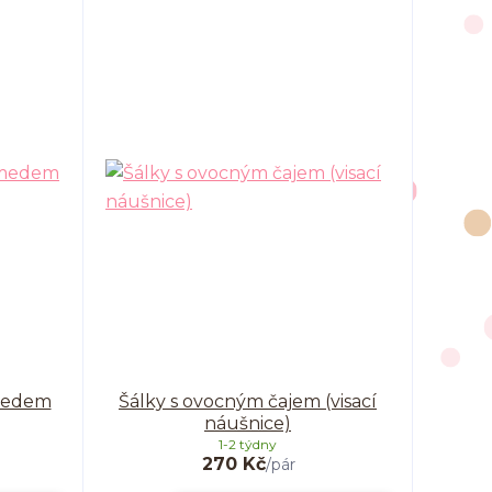
 medem
Šálky s ovocným čajem (visací
náušnice)
1-2 týdny
270 Kč
/
pár