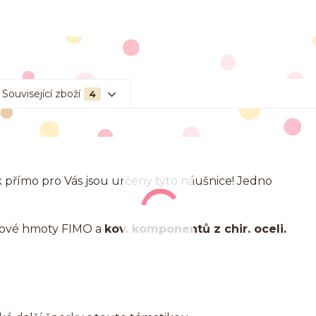
Související zboží
4
 přímo pro Vás jsou určeny tyto náušnice! Jedno
erové hmoty FIMO a
kov. komponentů z chir. oceli.