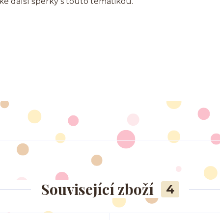
aké další šperky s touto tématikou.
Související zboží
4