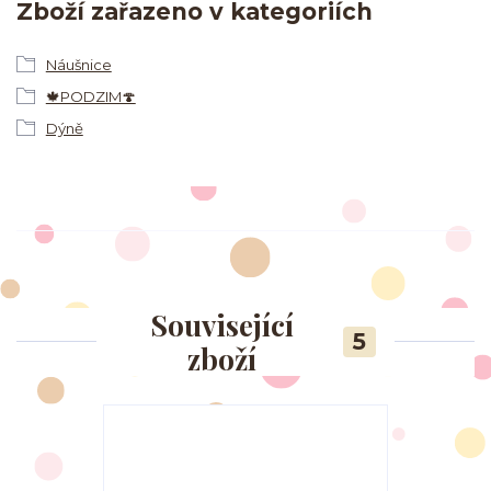
Zboží zařazeno v kategoriích
Náušnice
🍁PODZIM🍄
Dýně
Související
5
zboží