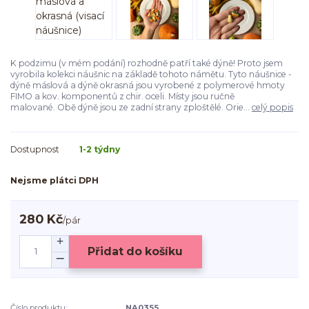
K podzimu (v mém podání) rozhodně patří také dýně! Proto jsem
vyrobila kolekci náušnic na základě tohoto námětu. Tyto náušnice -
dýně máslová a dýně okrasná jsou vyrobené z polymerové hmoty
FIMO a kov. komponentů z chir. oceli. Místy jsou ručně
malované. Obě dýně jsou ze zadní strany zploštělé. Orie...
celý popis
Dostupnost
1-2 týdny
Nejsme plátci DPH
280 Kč
/
pár
Přidat do košíku
Číslo produktu:
NA0355