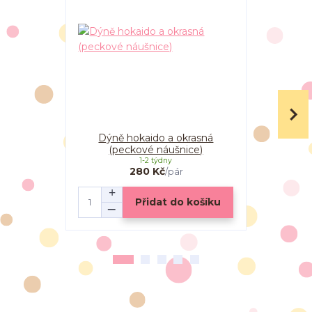
Dýně hokaido a okrasná
Dýně hokai
(peckové náušnice)
1-2 týdny
280 Kč
/
pár
Přidat do košíku