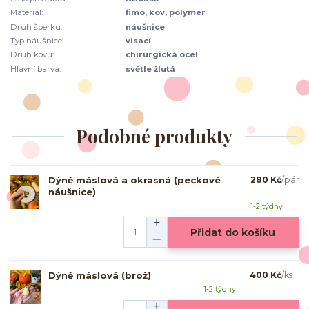
Materiál:
fimo, kov, polymer
Druh šperku:
náušnice
Typ náušnice:
visací
Druh kovu:
chirurgická ocel
Hlavní barva:
světle žlutá
Podobné produkty
Dýně máslová a okrasná (peckové
280 Kč
/
pár
náušnice)
1-2 týdny
Přidat do košíku
Dýně máslová (brož)
400 Kč
/
ks
1-2 týdny