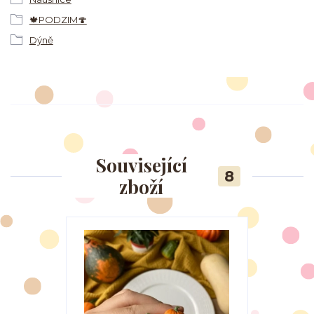
🍁PODZIM🍄
Dýně
Související
8
zboží