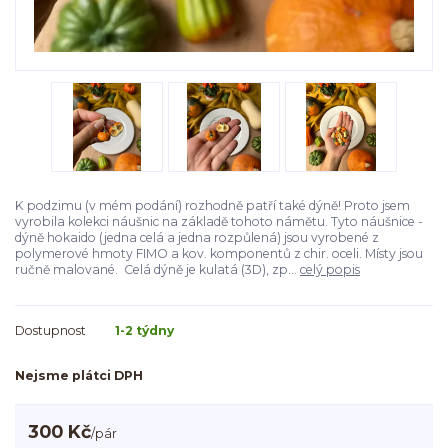
K podzimu (v mém podání) rozhodně patří také dýně! Proto jsem
vyrobila kolekci náušnic na základě tohoto námětu. Tyto náušnice -
dýně hokaido (jedna celá a jedna rozpůlená) jsou vyrobené z
polymerové hmoty FIMO a kov. komponentů z chir. oceli. Místy jsou
ručně malované. Celá dýně je kulatá (3D), zp...
celý popis
Dostupnost
1-2 týdny
Nejsme plátci DPH
300 Kč
/
pár