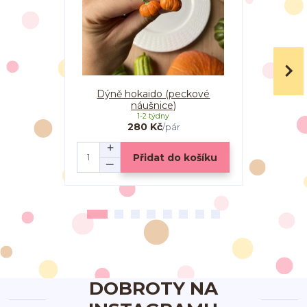
Dýně hokaido (peckové
Dýně hoka
náušnice)
1-2 týdny
280 Kč
/
pár
Přidat do košíku
DOBROTY NA