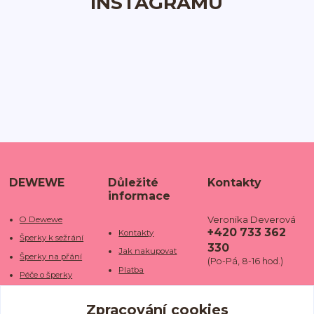
INSTAGRAMU
DEWEWE
Důležité
Kontakty
informace
Veronika Deverová
O Dewewe
+420 733 362
Kontakty
Šperky k sežrání
330
Jak nakupovat
Šperky na přání
(Po-Pá, 8-16 hod.)
Platba
Péče o šperky
Doba dodání
info@dewe
Trhy a jarmarky
we.cz
Zpracování cookies
Doprava
Kamenné obchody