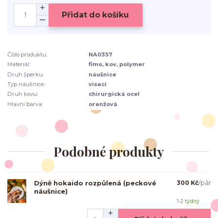
Přidat do košíku
Číslo produktu:
NA0357
Materiál:
fimo, kov, polymer
Druh šperku:
náušnice
Typ náušnice:
visací
Druh kovu:
chirurgická ocel
Hlavní barva:
oranžová
Podobné produkty
Dýně hokaido rozpůlená (peckové
300 Kč
/
pár
náušnice)
1-2 týdny