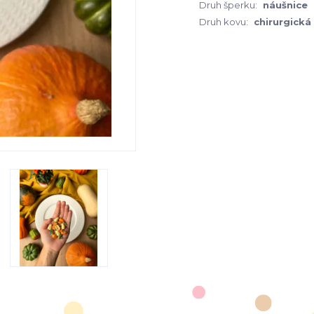
Druh šperku:
náušnice
Druh kovu:
chirurgická