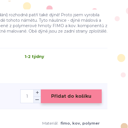
í) rozhodně patří také dýně! Proto jsem vyrobila
ladě tohoto námětu. Tyto náušnice - dýně máslová a
obené z polymerové hmoty FIMO a kov. komponentů z
ručně malované. Obě dýně jsou ze zadní strany zploštělé.
1-2 týdny
Přidat do košíku
Materiál:
fimo, kov, polymer