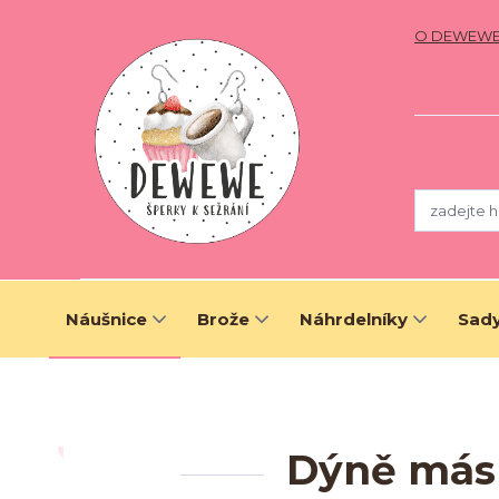
O DEWEW
Náušnice
Brože
Náhrdelníky
Sady
Dýně másl