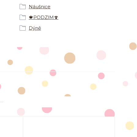
Náušnice
🍁PODZIM🍄
Dýně