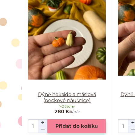
Dýně hokaido a máslová
Dýně 
(peckové náušnice)
1-2 týdny
280 Kč
/
pár
Přidat do košíku