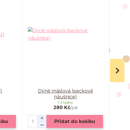
)
Dýně máslová (peckové
Dýně 
náušnice)
1-2 týdny
280 Kč
/
pár
šíku
Přidat do košíku