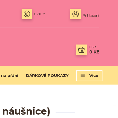
CZK
Přihlášení
0
ks
0 Kč
 na přání
DÁRKOVÉ POUKAZY
Více
 náušnice)