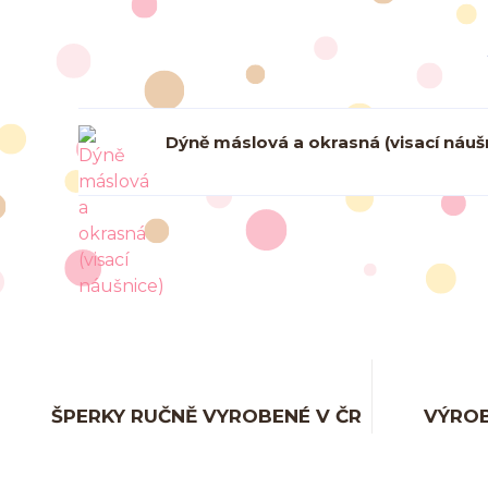
Dýně máslová a okrasná (visací náuš
ŠPERKY RUČNĚ VYROBENÉ V ČR
VÝROB