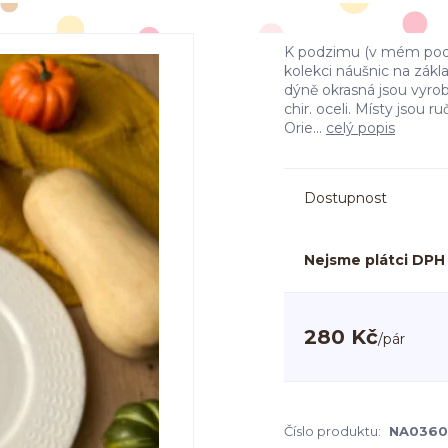
K podzimu (v mém podán
kolekci náušnic na zák
dýně okrasná jsou vyr
chir. oceli. Místy jsou 
Orie...
celý popis
Dostupnost
Nejsme plátci DPH
280 Kč
/
pár
Číslo produktu:
NA0360