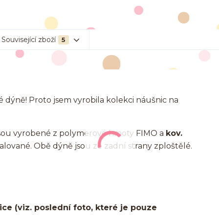
Související zboží
5
dýně! Proto jsem vyrobila kolekci náušnic na
 jsou vyrobené z polymerové hmoty FIMO a
kov.
lované. Obě dýně jsou ze zadní strany zploštělé.
e (viz. poslední foto, které je pouze