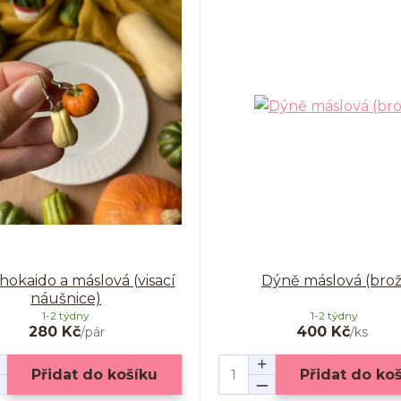
hokaido a máslová (visací
Dýně máslová (brož
náušnice)
1-2 týdny
1-2 týdny
280 Kč
400 Kč
/
pár
/
ks
Přidat do košíku
Přidat do ko