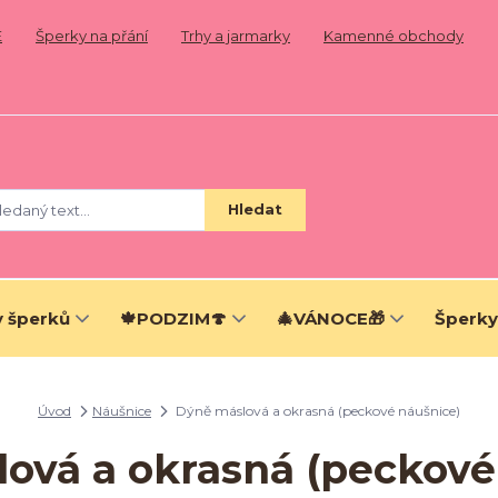
E
Šperky na přání
Trhy a jarmarky
Kamenné obchody
Hledat
 šperků
🍁PODZIM🍄
🎄VÁNOCE🎁
Šperky
Úvod
Náušnice
Dýně máslová a okrasná (peckové náušnice)
ová a okrasná (peckové