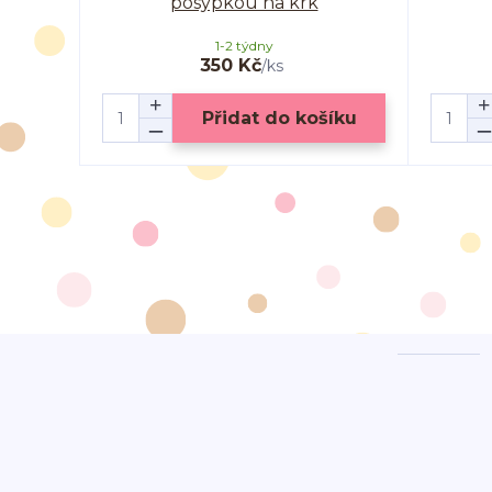
posypkou na krk
1-2 týdny
350 Kč
/
ks
Přidat do košíku