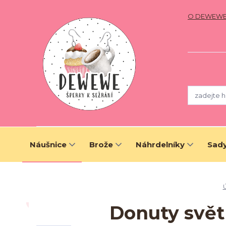
O DEWEW
Náušnice
Brože
Náhrdelníky
Sady
Donuty světl