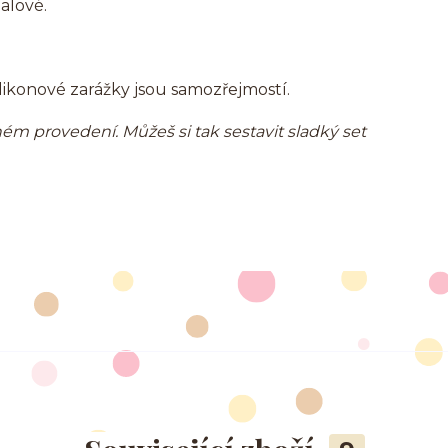
alové.
likonové zarážky jsou samozřejmostí.
m provedení. Můžeš si tak sestavit sladký set