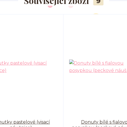
Související zboží
9
utky pastelové (visací
Donuty bílé s fialov