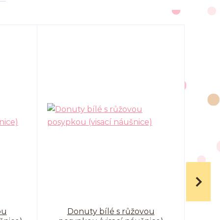
ou
Donuty bílé s růžovou
D