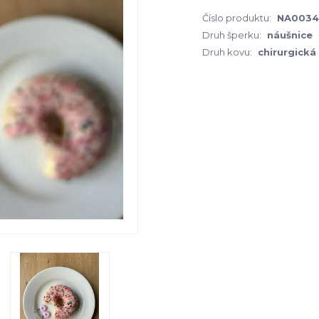
Číslo produktu:
NA0034
Druh šperku:
náušnice
Druh kovu:
chirurgická