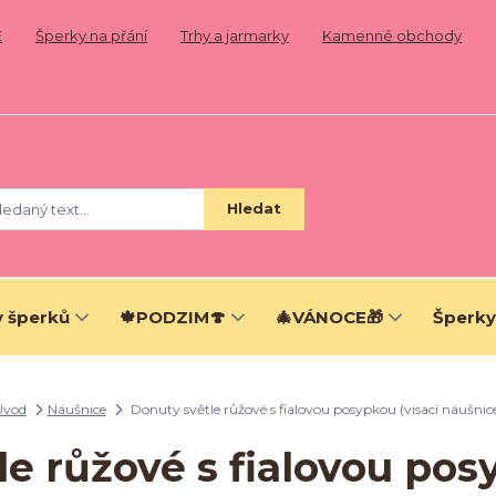
E
Šperky na přání
Trhy a jarmarky
Kamenné obchody
Hledat
 šperků
🍁PODZIM🍄
🎄VÁNOCE🎁
Šperky
Úvod
Náušnice
Donuty světle růžové s fialovou posypkou (visací náušnic
e růžové s fialovou pos