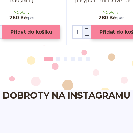
náušnice)
posypkou (peckové náu
1-2 týdny
1-2 týdny
280 Kč
280 Kč
/
pár
/
pár
Přidat do košíku
Přidat do ko
DOBROTY NA INSTAGRAMU