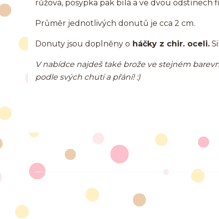
růžová, posypka pak bílá a ve dvou odstínech fi
Průměr jednotlivých donutů je cca 2 cm.
Donuty jsou doplněny o
háčky z chir. oceli.
Si
V nabídce najdeš také brože ve stejném barevné
podle svých chutí a přání! :)