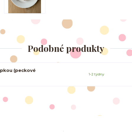
Podobné produkty
sypkou (peckové
1-2 týdny