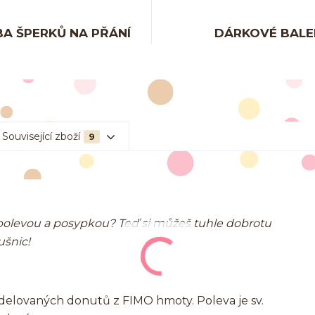
A ŠPERKŮ NA PŘÁNÍ
DÁRKOVÉ BALE
Související zboží
9
polevou a posypkou? Teď si můžeš tuhle dobrotu
ušnic!
delovaných donutů z FIMO hmoty. Poleva je sv.