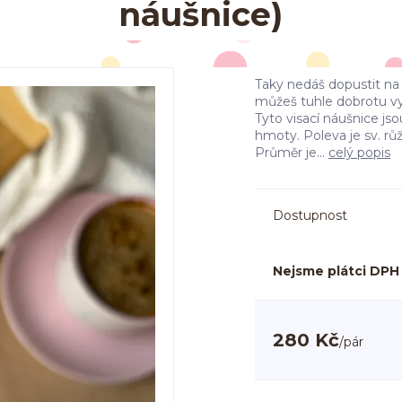
náušnice)
Taky nedáš dopustit na
můžeš tuhle dobrotu vy
Tyto visací náušnice j
hmoty. Poleva je sv. rů
Průměr je...
celý popis
Dostupnost
Nejsme plátci DPH
280 Kč
/
pár