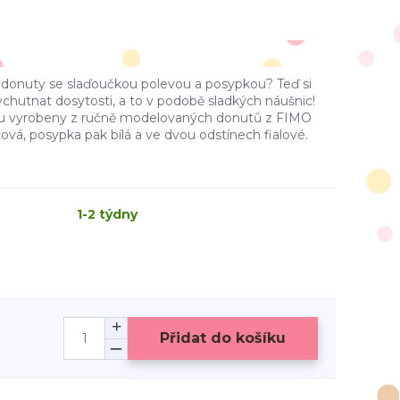
 donuty se slaďoučkou polevou a posypkou? Teď si
chutnat dosytosti, a to v podobě sladkých náušnic!
sou vyrobeny z ručně modelovaných donutů z FIMO
žová, posypka pak bílá a ve dvou odstínech fialové.
1-2 týdny
Přidat do košíku