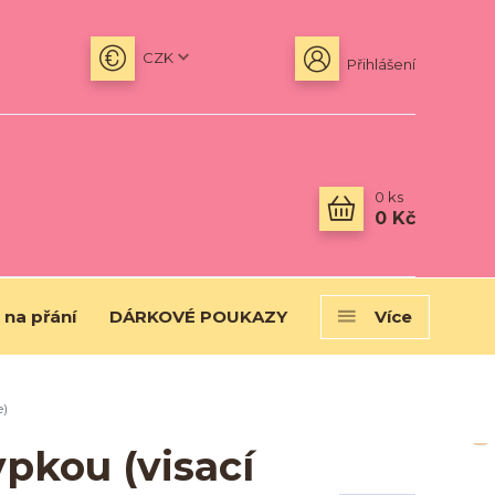
CZK
Přihlášení
0
ks
0 Kč
 na přání
DÁRKOVÉ POUKAZY
Více
e)
ypkou (visací