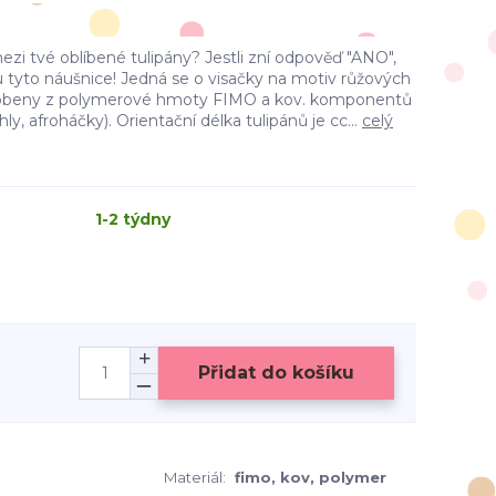
mezi tvé oblíbené tulipány? Jestli zní odpověď "ANO",
u tyto náušnice! Jedná se o visačky na motiv růžových
vyrobeny z polymerové hmoty FIMO a kov. komponentů
ehly, afroháčky). Orientační délka tulipánů je cc...
celý
1-2 týdny
Přidat do košíku
Materiál:
fimo, kov, polymer