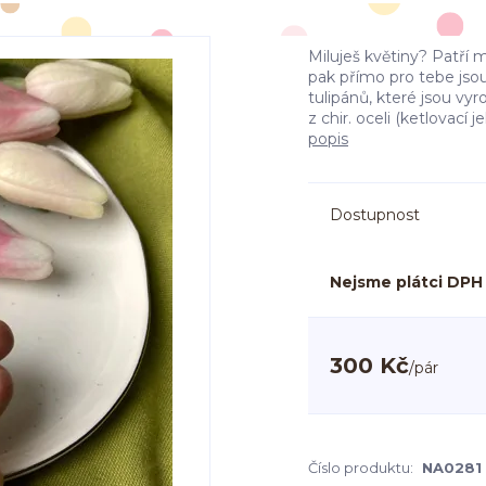
Miluješ květiny? Patří 
pak přímo pro tebe jso
tulipánů, které jsou 
z chir. oceli (ketlovací j
popis
Dostupnost
Nejsme plátci DPH
300 Kč
/
pár
Číslo produktu:
NA0281