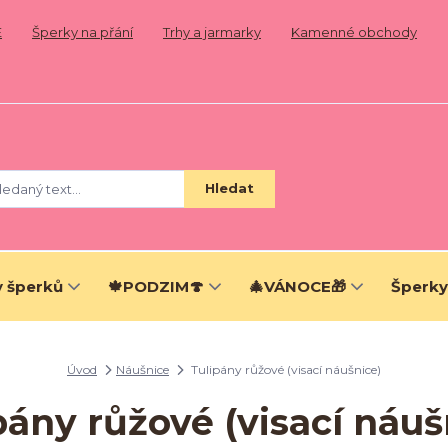
E
Šperky na přání
Trhy a jarmarky
Kamenné obchody
Hledat
 šperků
🍁PODZIM🍄
🎄VÁNOCE🎁
Šperky
Úvod
Náušnice
Tulipány růžové (visací náušnice)
pány růžové (visací náuš