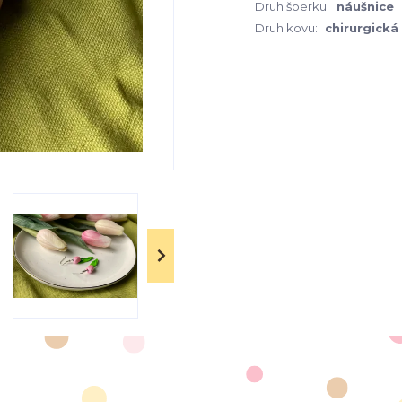
Druh šperku:
náušnice
Druh kovu:
chirurgická