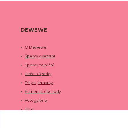
DEWEWE
O Dewewe
Šperky k sežrání
Šperky na přání
Péče o šperky
Trhy a jarmarky
Kamenné obchody
Fotogalerie
Blog