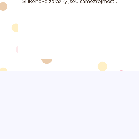
Silikonové zarážky jsou samozřejmostí.