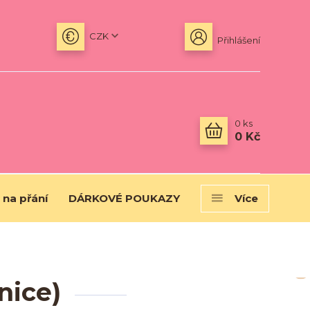
CZK
Přihlášení
0
ks
0 Kč
 na přání
DÁRKOVÉ POUKAZY
Více
nice)