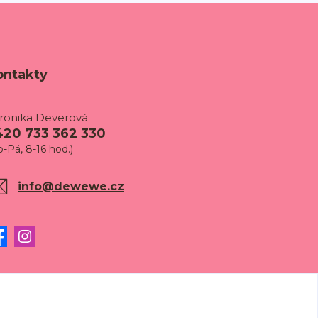
ontakty
ronika Deverová
420 733 362 330
o-Pá, 8-16 hod.)
info@dewewe.cz