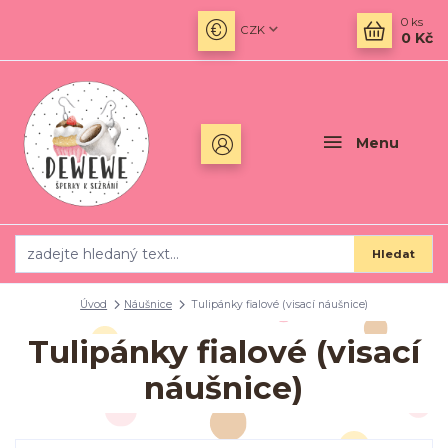
0
ks
CZK
0 Kč
Menu
Hledat
Úvod
Náušnice
Tulipánky fialové (visací náušnice)
Tulipánky fialové (visací
náušnice)