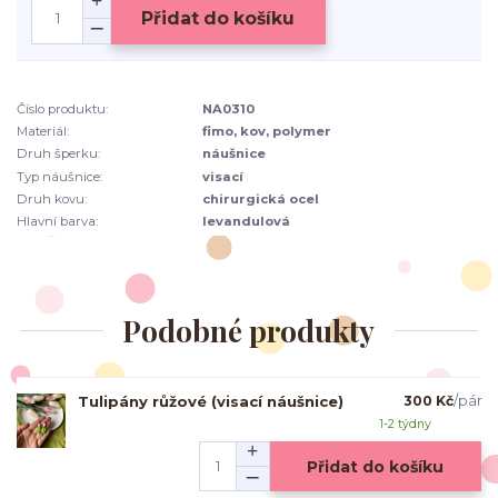
Přidat do košíku
Číslo produktu:
NA0310
Materiál:
fimo, kov, polymer
Druh šperku:
náušnice
Typ náušnice:
visací
Druh kovu:
chirurgická ocel
Hlavní barva:
levandulová
Podobné produkty
Tulipány růžové (visací náušnice)
300 Kč
/
pár
1-2 týdny
Přidat do košíku