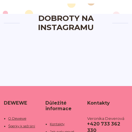
DOBROTY NA
INSTAGRAMU
DEWEWE
Důležité
Kontakty
informace
Veronika Deverová
O Dewewe
+420 733 362
Kontakty
Šperky k sežrání
330
Jak nakupovat