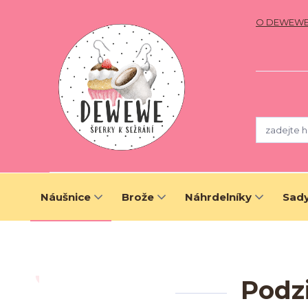
O DEWEW
Náušnice
Brože
Náhrdelníky
Sady
Podzi