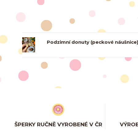
Podzimní donuty (peckové náušnice
ŠPERKY RUČNĚ VYROBENÉ V ČR
VÝROB