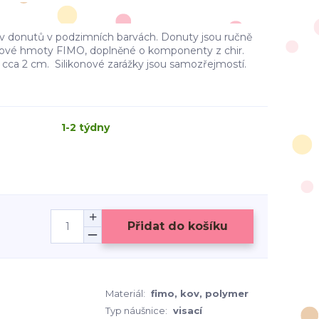
iv donutů v podzimních barvách. Donuty jsou ručně
vé hmoty FIMO, doplněné o komponenty z chir.
 cca 2 cm. Silikonové zarážky jsou samozřejmostí.
1-2 týdny
Přidat do košíku
Materiál:
fimo, kov, polymer
Typ náušnice:
visací