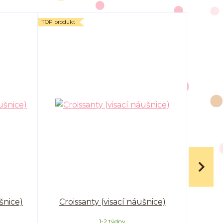
TOP produkt
šnice)
Croissanty (visací náušnice)
Bubl
1-2 týdny