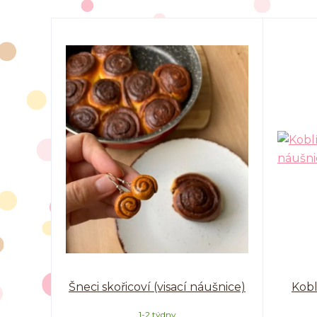
Šneci skořicoví (visací náušnice)
Kobl
1-2 týdny