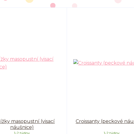
ížky masopustní (visací
Croissanty (peckové náu
náušnice)
1-2 týdny
1-2 týdny