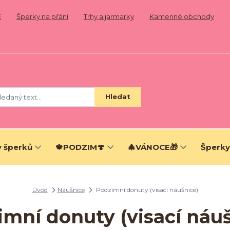
E
Šperky na přání
Trhy a jarmarky
Kamenné obchody
Hledat
 šperků
🍁PODZIM🍄
🎄VÁNOCE🎁
Šperky
Úvod
Náušnice
Podzimní donuty (visací náušnice)
mní donuty (visací náu