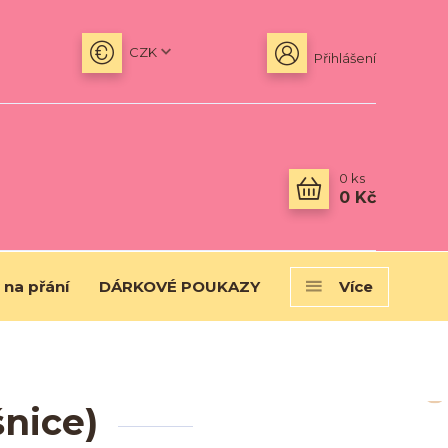
CZK
Přihlášení
0
ks
0 Kč
 na přání
DÁRKOVÉ POUKAZY
Více
šnice)