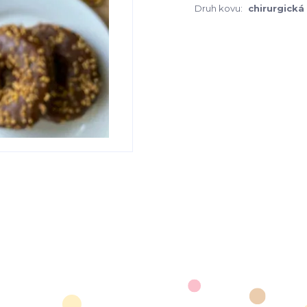
Druh kovu:
chirurgická