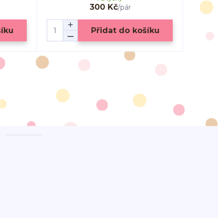
300 Kč
/
pár
šíku
Přidat do košíku