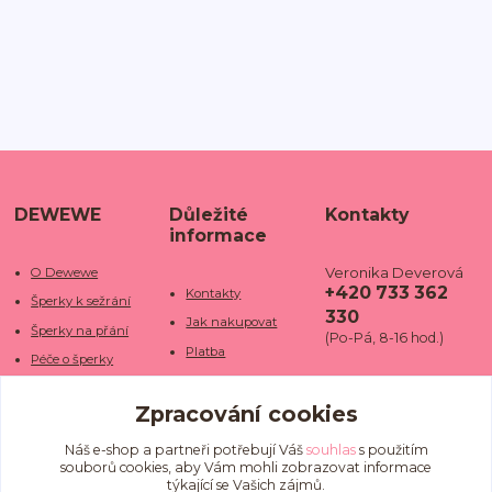
DEWEWE
Důležité
Kontakty
informace
Veronika Deverová
O Dewewe
+420 733 362
Kontakty
Šperky k sežrání
330
Jak nakupovat
Šperky na přání
(Po-Pá, 8-16 hod.)
Platba
Péče o šperky
Doba dodání
info@dewe
Trhy a jarmarky
we.cz
Zpracování cookies
Doprava
Kamenné obchody
Vrácení a reklamace
Fotogalerie
Náš e-shop a partneři potřebují Váš
souhlas
s použitím
souborů cookies, aby Vám mohli zobrazovat informace
Obchodní podmínky
Blog
týkající se Vašich zájmů.