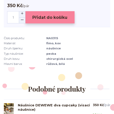
350 Kč
/
pár
Přidat do košíku
Číslo produktu:
NA0315
Materiál:
fimo, kov
Druh šperku:
náušnice
Typ náušnice:
pecka
Druh kovu:
chirurgická ocel
Hlavní barva:
růžová, bílá
Podobné produkty
Náušnice DEWEWE dva cupcaky (visací
350 Kč
/
pár
náušnice)