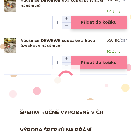
Náušnice DEWEWE dva cupcaky (visací
350 Kč
/
pár
náušnice)
1-2 týdny
Přidat do košíku
Náušnice DEWEWE cupcake a káva
350 Kč
/
pár
(peckové náušnice)
1-2 týdny
Přidat do košíku
ŠPERKY RUČNĚ VYROBENÉ V ČR
VÝROBA ŠPERKŮ NA PŘÁNÍ