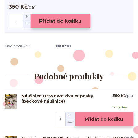
350 Kč
/
pár
Přidat do košíku
Číslo produktu:
NA0318
Podobné produkty
Náušnice DEWEWE dva cupcaky
350 Kč
/
pár
(peckové náušnice)
1-2 týdny
Přidat do košíku