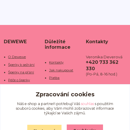
DEWEWE
Důležité
Kontakty
informace
Veronika Deverová
O Dewewe
+420 733 362
Kontakty
Šperky k sežrání
330
Jak nakupovat
Šperky na přání
(Po-Pá, 8-16 hod.)
Platba
Péče o šperky
Doba dodání
info@dewe
Trhy a jarmarky
we.cz
Zpracování cookies
Doprava
Kamenné obchody
Vrácení a reklamace
Fotogalerie
Náš e-shop a partneři potřebují Váš
souhlas
s použitím
souborů cookies, aby Vám mohli zobrazovat informace
Obchodní podmínky
Blog
týkající se Vašich zájmů.
Ochrana osobních
údajů