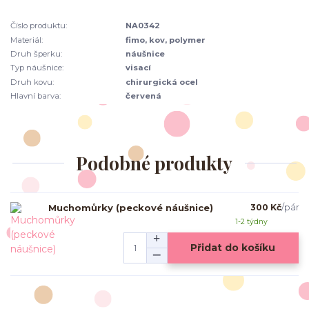
Číslo produktu:
NA0342
Materiál:
fimo, kov, polymer
Druh šperku:
náušnice
Typ náušnice:
visací
Druh kovu:
chirurgická ocel
Hlavní barva:
červená
Podobné produkty
Muchomůrky (peckové náušnice)
300 Kč
/
pár
1-2 týdny
Přidat do košíku