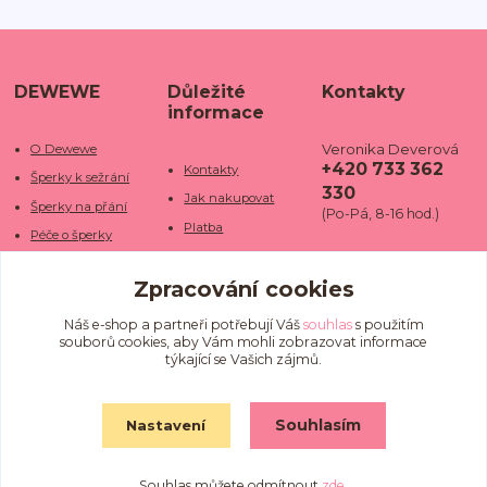
DEWEWE
Důležité
Kontakty
informace
Veronika Deverová
O Dewewe
+420 733 362
Kontakty
Šperky k sežrání
330
Jak nakupovat
Šperky na přání
(Po-Pá, 8-16 hod.)
Platba
Péče o šperky
Doba dodání
info@dewe
Trhy a jarmarky
we.cz
Zpracování cookies
Doprava
Kamenné obchody
Vrácení a reklamace
Fotogalerie
Náš e-shop a partneři potřebují Váš
souhlas
s použitím
souborů cookies, aby Vám mohli zobrazovat informace
Obchodní podmínky
Blog
týkající se Vašich zájmů.
Ochrana osobních
údajů
Souhlasím
Nastavení
Souhlas můžete odmítnout
zde
.