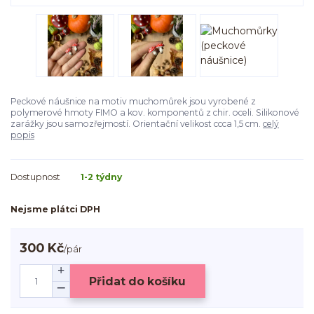
Peckové náušnice na motiv muchomůrek jsou vyrobené z
polymerové hmoty FIMO a kov. komponentů z chir. oceli. Silikonové
zarážky jsou samozřejmostí. Orientační velikost ccca 1,5 cm.
celý
popis
Dostupnost
1-2 týdny
Nejsme plátci DPH
300 Kč
/
pár
Přidat do košíku