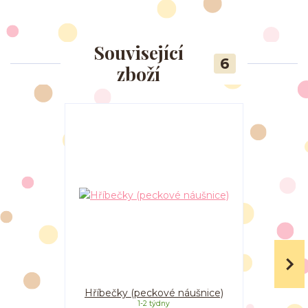
Související
6
zboží
Hříbečky (peckové náušnice)
Hříbečk
1-2 týdny