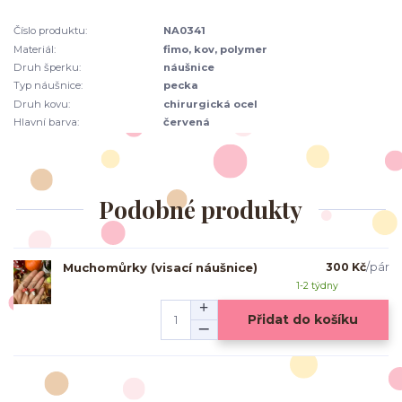
Číslo produktu:
NA0341
Materiál:
fimo, kov, polymer
Druh šperku:
náušnice
Typ náušnice:
pecka
Druh kovu:
chirurgická ocel
Hlavní barva:
červená
Podobné produkty
Muchomůrky (visací náušnice)
300 Kč
/
pár
1-2 týdny
Přidat do košíku