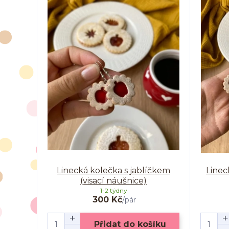
Linecká kolečka s jablíčkem
Linec
(visací náušnice)
1-2 týdny
300 Kč
/
pár
Přidat do košíku