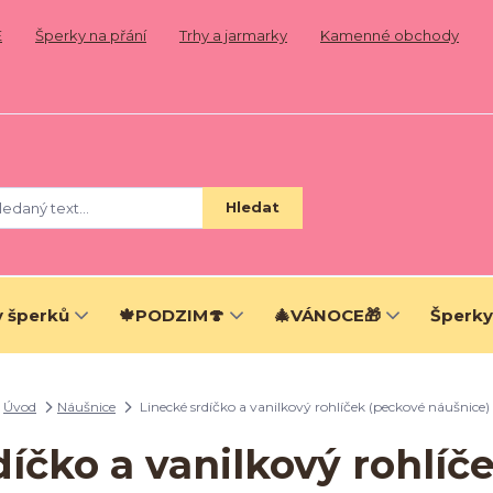
E
Šperky na přání
Trhy a jarmarky
Kamenné obchody
Hledat
 šperků
🍁PODZIM🍄
🎄VÁNOCE🎁
Šperky
Úvod
Náušnice
Linecké srdíčko a vanilkový rohlíček (peckové náušnice)
díčko a vanilkový rohlíč