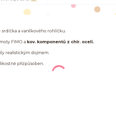
 srdíčka a vanilkového rohlíčku.
hmoty FIMO a
kov. komponentů z chir. oceli.
ly realistickým dojmem.
velikostně přizpůsoben.