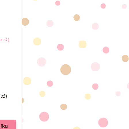
rož)
šíku