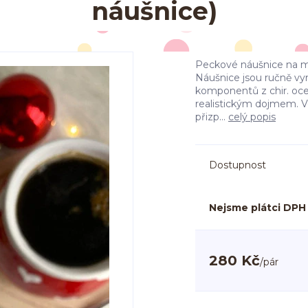
náušnice)
Peckové náušnice na mot
Náušnice jsou ručně v
komponentů z chir. oce
realistickým dojmem. Vel
přizp...
celý popis
Dostupnost
Nejsme plátci DPH
280 Kč
/
pár