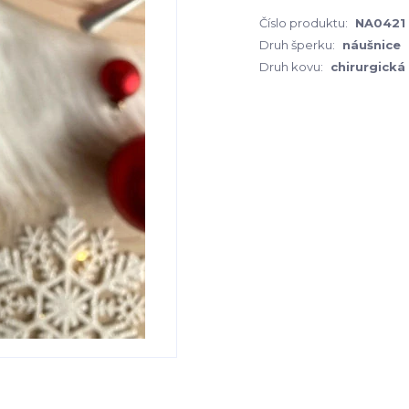
Číslo produktu:
NA0421
Druh šperku:
náušnice
Druh kovu:
chirurgická