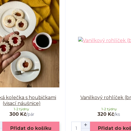
ká kolečka s houbičkami
Vanilkový rohlíček (b
(visací náušnice)
1-2 týdny
1-2 týdny
300 Kč
320 Kč
/
pár
/
ks
Přidat do košíku
Přidat do ko