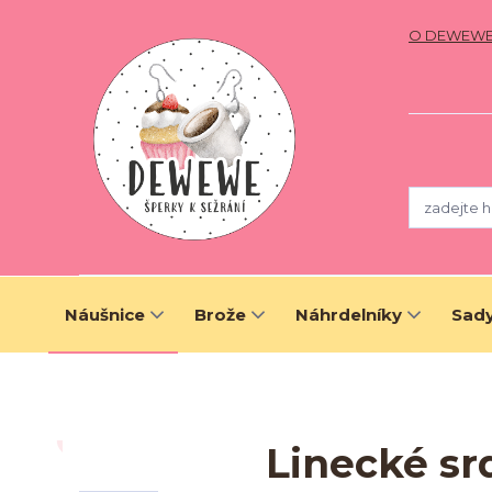
O DEWEW
Náušnice
Brože
Náhrdelníky
Sady
Linecké sr