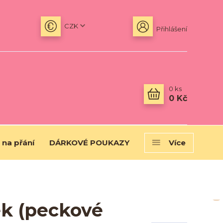
CZK
Přihlášení
0
ks
0 Kč
 na přání
DÁRKOVÉ POUKAZY
Více
ek (peckové