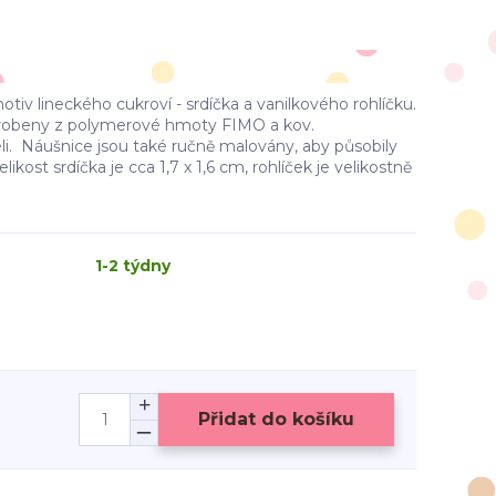
iv lineckého cukroví - srdíčka a vanilkového rohlíčku.
yrobeny z polymerové hmoty FIMO a kov.
li. Náušnice jsou také ručně malovány, aby působily
ikost srdíčka je cca 1,7 x 1,6 cm, rohlíček je velikostně
1-2 týdny
Přidat do košíku