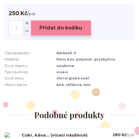
250 Kč
/
pár
Přidat do košíku
Číslo produktu:
NA0443-3
Materiál:
fimo, kov, polymer, pryskyřice
Druh šperku:
náušnice
Typ náušnice:
visací
Druh kovu:
chirurgická ocel
Hlavní barva:
bílá, stříbrná, mix
Podobné produkty
Cukr, káva... (visací náušnice)
280 Kč
/
pár