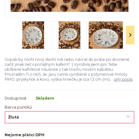
Copak by mohl nový školní rok nebo návrat do práce po dovolené
začít jinak než s pořádným kafem? :) Vyrobila jsem pro Tebe
oblíbené kafíčkové náušnice v tak trochu novém kabátku.
Prozradím Ti o nich, že: jsou ručně vyrobéné z polymerové hmoty
FIMO, pryskyřice a kovu, výška hrnečku je cca 1,3 cm (mů...
celý popis
Dostupnost
Skladem
Barva puntíků
Nejsme plátci DPH