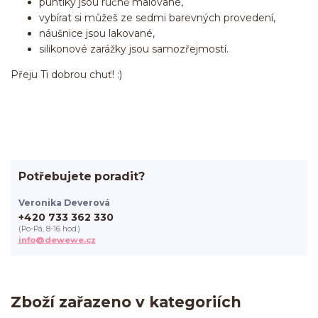
puntíky jsou ručně malované,
vybírat si můžeš ze sedmi barevných provedení,
náušnice jsou lakované,
silikonové zarážky jsou samozřejmostí.
Přeju Ti dobrou chuť! :)
Potřebujete poradit?
Veronika Deverová
+420 733 362 330
(Po-Pá, 8-16 hod.)
info@dewewe.cz
Zboží zařazeno v kategoriích