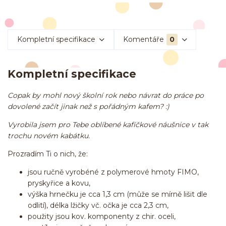
Kompletní specifikace
Komentáře
0
Kompletní specifikace
Copak by mohl nový školní rok nebo návrat do práce po
dovolené začít jinak než s pořádným kafem? :)
Vyrobila jsem pro Tebe oblíbené kafíčkové náušnice v tak
trochu novém kabátku.
Prozradím Ti o nich, že:
jsou ručně vyrobéné z polymerové hmoty FIMO,
pryskyřice a kovu,
výška hrnečku je cca 1,3 cm (může se mírně lišit dle
odlití), délka lžičky vč. očka je cca 2,3 cm,
použity jsou kov. komponenty z chir. oceli,