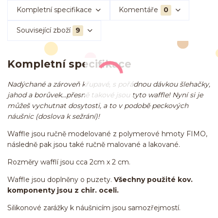
Kompletní specifikace
Komentáře
0
Související zboží
9
Kompletní specifikace
Nadýchané a zároveň křupavé, s pořádnou dávkou šlehačky,
jahod a borůvek...přesně takové jsou tyto waffle! Nyní si je
můžeš vychutnat dosytosti, a to v podobě peckových
náušnic (doslova k sežrání)!
Waffle jsou ručně modelované z polymerové hmoty FIMO,
následně pak jsou také ručně malované a lakované.
Rozměry wafflí jsou cca 2cm x 2 cm.
Waffle jsou doplněny o puzety.
Všechny použité kov.
komponenty jsou z chir. oceli.
Silikonové zarážky k náušnicím jsou samozřejmostí.