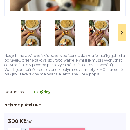
Nadýchané a zároveň křupavé, s pořádnou dávkou šlehačky, jahod a
borůvek...přesně takové jsou tyto waffle! Nyní si je můžeš vychutnat
dosytosti, a to v podobě peckových náušnic (doslova k sežrání)!
Waffle jsou ručně modelované z polymerové hmoty FIMO, následně
pak jsou také ručně malované a lakované...
celý popis
Dostupnost
1-2 týdny
Nejsme plátci DPH
300 Kč
/
pár