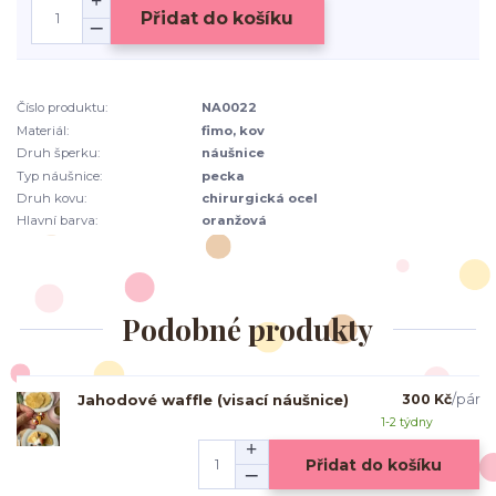
Přidat do košíku
Číslo produktu:
NA0022
Materiál:
fimo, kov
Druh šperku:
náušnice
Typ náušnice:
pecka
Druh kovu:
chirurgická ocel
Hlavní barva:
oranžová
Podobné produkty
Jahodové waffle (visací náušnice)
300 Kč
/
pár
1-2 týdny
Přidat do košíku