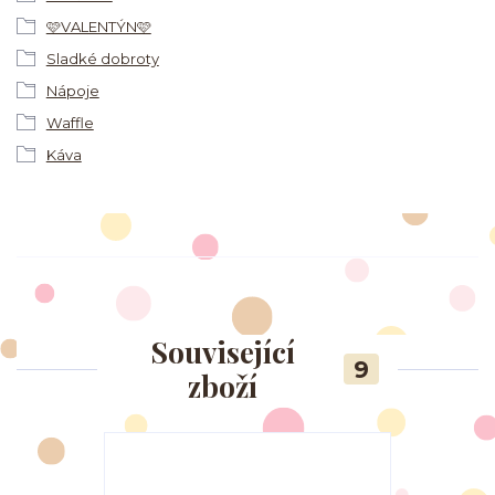
🩷VALENTÝN🩷
Sladké dobroty
Nápoje
Waffle
Káva
Související
9
zboží