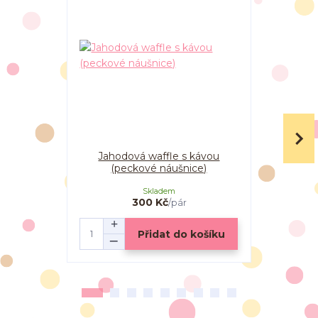
Jahodová waffle s kávou
Jahodová w
(peckové náušnice)
Skladem
300 Kč
/
pár
Přidat do košíku