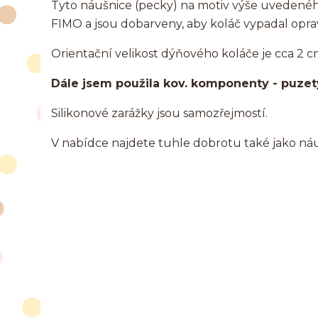
Tyto náušnice (pecky) na motiv výše uvedené
FIMO a jsou dobarveny, aby koláč vypadal opr
Orientační velikost dýňového koláče je cca 2 c
Dále jsem použila kov. komponenty - puzety 
Silikonové zarážky jsou samozřejmostí.
V nabídce najdete tuhle dobrotu také jako náuš