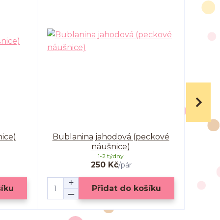
nice)
Bublanina jahodová (peckové
Bub
náušnice)
1-2 týdny
250 Kč
/
pár
šíku
Přidat do košíku