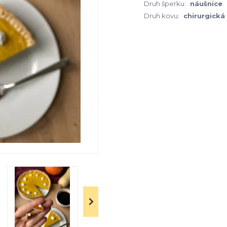
Druh šperku:
náušnice
Druh kovu:
chirurgická