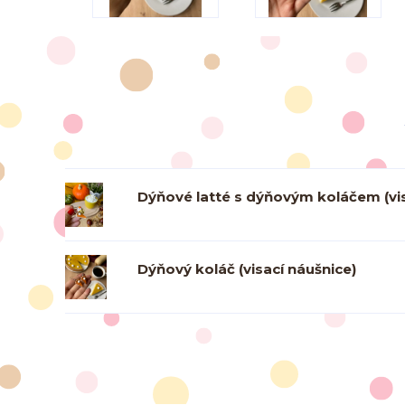
Dýňové latté s dýňovým koláčem (vis
Dýňový koláč (visací náušnice)