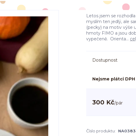
Letos jsem se rozhodla
myslím ten jedlý, ale s
(pecky) na motiv výše
hmoty FIMO a jsou doba
vypečeně. Orienta...
ce
Dostupnost
Nejsme plátci DPH
300 Kč
/
pár
Číslo produktu:
NA0383