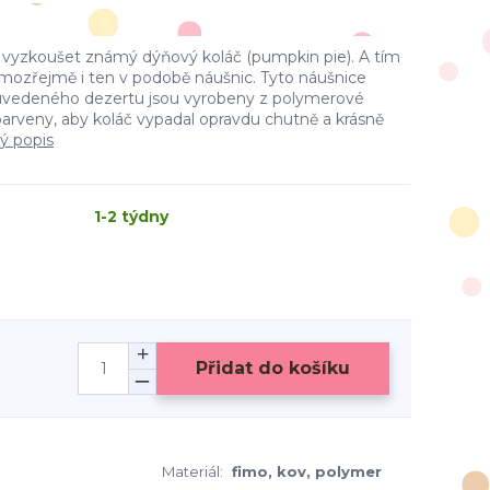
 vyzkoušet známý dýňový koláč (pumpkin pie). A tím
amozřejmě i ten v podobě náušnic. Tyto náušnice
 uvedeného dezertu jsou vyrobeny z polymerové
rveny, aby koláč vypadal opravdu chutně a krásně
lý popis
1-2 týdny
Přidat do košíku
Materiál:
fimo, kov, polymer