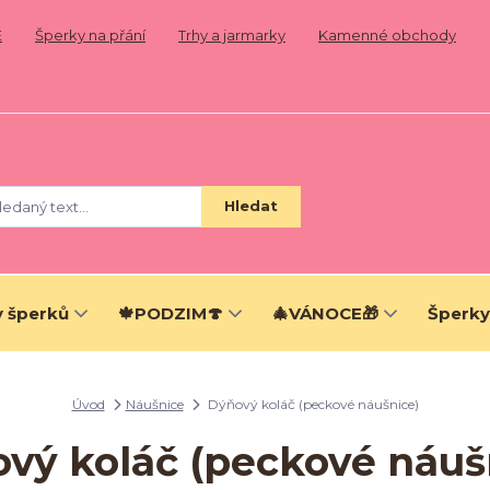
E
Šperky na přání
Trhy a jarmarky
Kamenné obchody
Hledat
 šperků
🍁PODZIM🍄
🎄VÁNOCE🎁
Šperky
Úvod
Náušnice
Dýňový koláč (peckové náušnice)
vý koláč (peckové náuš