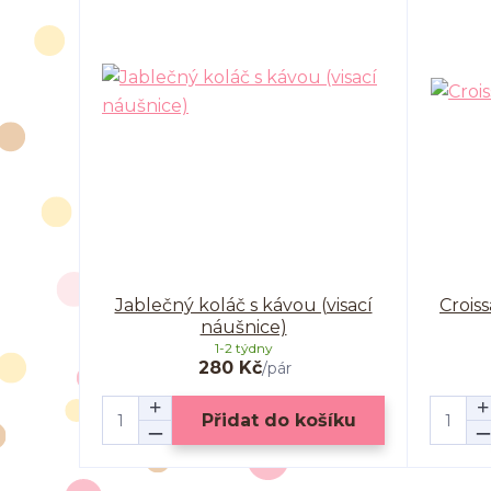
Jablečný koláč s kávou (visací
Crois
náušnice)
1-2 týdny
280 Kč
/
pár
Přidat do košíku