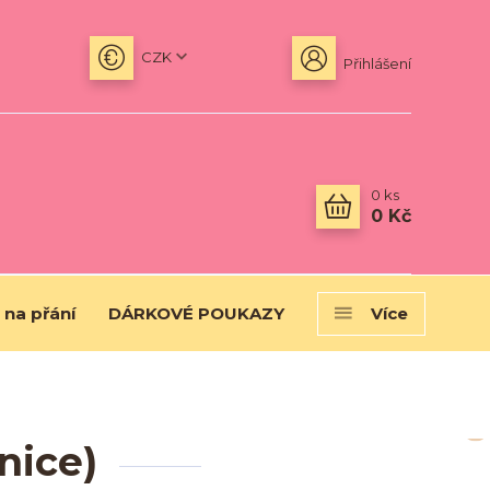
CZK
Přihlášení
0
ks
0 Kč
 na přání
DÁRKOVÉ POUKAZY
Více
nice)