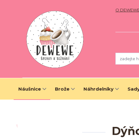
O DEWEW
Náušnice
Brože
Náhrdelníky
Sady
Dýňo