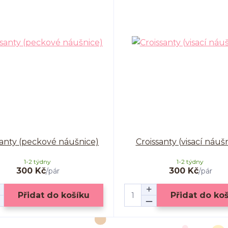
santy (peckové náušnice)
Croissanty (visací náuš
1-2 týdny
1-2 týdny
300 Kč
300 Kč
/
pár
/
pár
Přidat do košíku
Přidat do ko