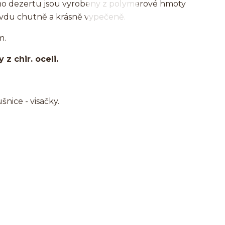
ho dezertu jsou vyrobeny z polymerové hmoty
avdu chutně a krásně vypečeně.
m.
z chir. oceli.
nice - visačky.