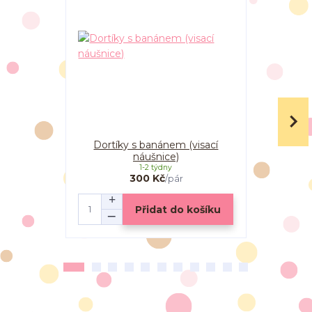
Dortíky s banánem (visací
Dorty s 
náušnice)
(vi
1-2 týdny
300 Kč
/
pár
Přidat do košíku