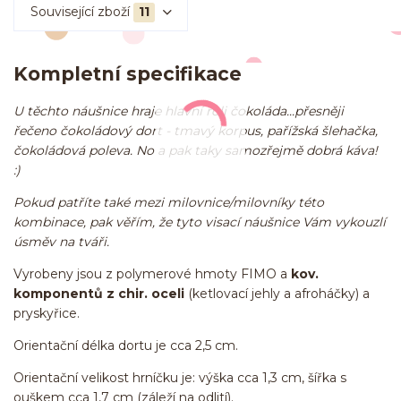
Související zboží
11
Kompletní specifikace
U těchto náušnice hraje hlavní roli čokoláda...přesněji
řečeno čokoládový dort - tmavý korpus, pařížská šlehačka,
čokoládová poleva. No a pak taky samozřejmě dobrá káva!
:)
Pokud patříte také mezi milovnice/milovníky této
kombinace, pak věřím, že tyto visací náušnice Vám vykouzlí
úsměv na tváři.
Vyrobeny jsou z polymerové hmoty FIMO a
kov.
komponentů z chir. oceli
(ketlovací jehly a afroháčky) a
pryskyřice.
Orientační délka dortu je cca 2,5 cm.
Orientační velikost hrníčku je: výška cca 1,3 cm, šířka s
ouškem cca 1,7 cm (záleží na odlití).