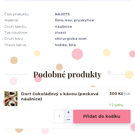
Číslo produktu:
NA0075
Materiál:
fimo, kov, pryskyřice
Druh šperku:
náušnice
Typ náušnice:
visací
Druh kovu:
chirurgická ocel
Hlavní barva:
hnědá, bílá
Podobné produkty
Dort čokoládový s kávou (peckové
300 Kč
/
pár
náušnice)
1-2 týdny
Přidat do košíku