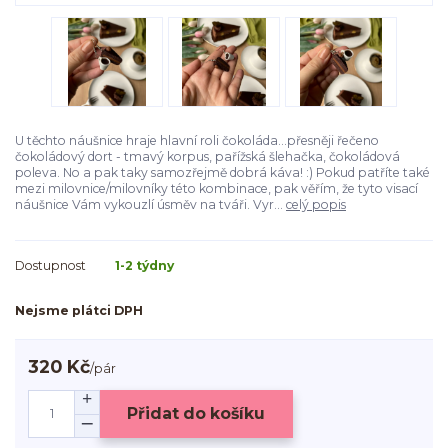
U těchto náušnice hraje hlavní roli čokoláda...přesněji řečeno
čokoládový dort - tmavý korpus, pařížská šlehačka, čokoládová
poleva. No a pak taky samozřejmě dobrá káva! :) Pokud patříte také
mezi milovnice/milovníky této kombinace, pak věřím, že tyto visací
náušnice Vám vykouzlí úsměv na tváři. Vyr...
celý popis
Dostupnost
1-2 týdny
Nejsme plátci DPH
320 Kč
/
pár
Přidat do košíku