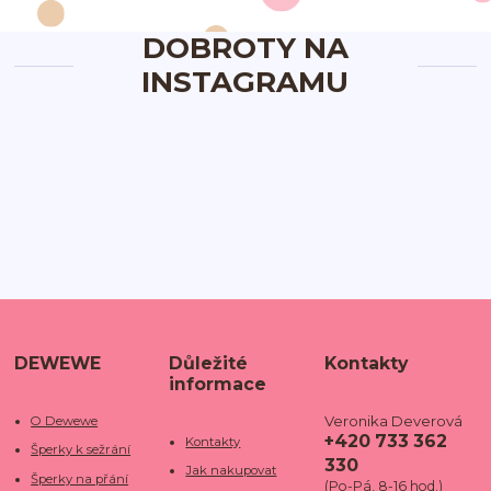
DOBROTY NA
INSTAGRAMU
DEWEWE
Důležité
Kontakty
informace
Veronika Deverová
O Dewewe
+420 733 362
Kontakty
Šperky k sežrání
330
Jak nakupovat
Šperky na přání
(Po-Pá, 8-16 hod.)