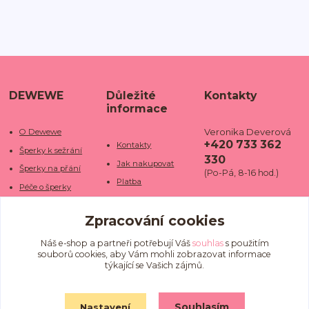
DEWEWE
Důležité
Kontakty
informace
Veronika Deverová
O Dewewe
+420 733 362
Kontakty
Šperky k sežrání
330
Jak nakupovat
Šperky na přání
(Po-Pá, 8-16 hod.)
Platba
Péče o šperky
Doba dodání
info@dewe
Trhy a jarmarky
we.cz
Zpracování cookies
Doprava
Kamenné obchody
Vrácení a reklamace
Fotogalerie
Náš e-shop a partneři potřebují Váš
souhlas
s použitím
souborů cookies, aby Vám mohli zobrazovat informace
Obchodní podmínky
Blog
týkající se Vašich zájmů.
Ochrana osobních
údajů
Souhlasím
Nastavení