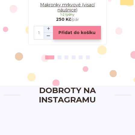
Makronky mrkvové (visací
Mrkvové
náušnice)
1-2 týdny
250 Kč
/
pár
Přidat do košíku
DOBROTY NA
INSTAGRAMU