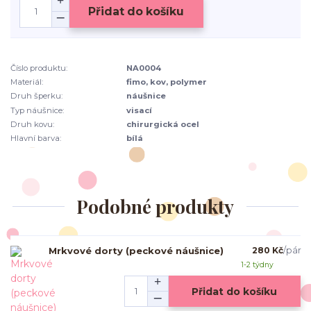
Přidat do košíku
Číslo produktu:
NA0004
Materiál:
fimo, kov, polymer
Druh šperku:
náušnice
Typ náušnice:
visací
Druh kovu:
chirurgická ocel
Hlavní barva:
bílá
Podobné produkty
Mrkvové dorty (peckové náušnice)
280 Kč
/
pár
1-2 týdny
Přidat do košíku