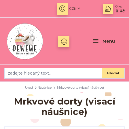
0
ks
CZK
0 Kč
Menu
Hledat
Úvod
Náušnice
Mrkvové dorty (visací náušnice)
Mrkvové dorty (visací
náušnice)