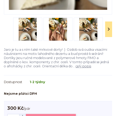
Jaro je tu a s ním také mrkvové dorty! :) Ozdob svá ouška visacími
náušnicemi na motiv lahodného dezertu a buď prostě k sežrání!
Dortíky jsou ručně modelované z polymerové hmoty FIMO a
doplněné o kov. komponenty z chir. oceli. V tomto případě se jedná
o afroháčky z chir. oceli. Orientační délka do...
celý popis
Dostupnost
1-2 týdny
Nejsme plátci DPH
300 Kč
/
pár