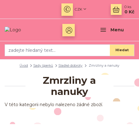
0
ks
CZK
0 Kč
Menu
Hledat
Úvod
Sady šperků
Sladké dobroty
Zmrzliny a nanuky
Zmrzliny a
nanuky
V této kategorii nebylo nalezeno žádné zboží.