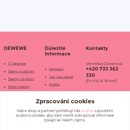
DEWEWE
Důležité
Kontakty
informace
Veronika Deverová
O Dewewe
+420 733 362
Kontakty
Šperky k sežrání
330
Jak nakupovat
Šperky na přání
(Po-Pá, 8-16 hod.)
Platba
Péče o šperky
Doba dodání
info@dewe
Trhy a jarmarky
we.cz
Zpracování cookies
Doprava
Kamenné obchody
Vrácení a reklamace
Fotogalerie
Náš e-shop a partneři potřebují Váš
souhlas
s použitím
souborů cookies, aby Vám mohli zobrazovat informace
Obchodní podmínky
Blog
týkající se Vašich zájmů.
Ochrana osobních
údajů