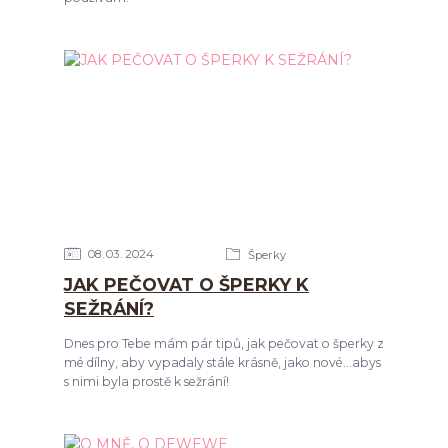
08
03
2024
Šperky
JAK PEČOVAT O ŠPERKY K
SEŽRÁNÍ?
Dnes pro Tebe mám pár tipů, jak pečovat o šperky z
mé dílny, aby vypadaly stále krásně, jako nové...abys
s nimi byla prostě k sežrání!