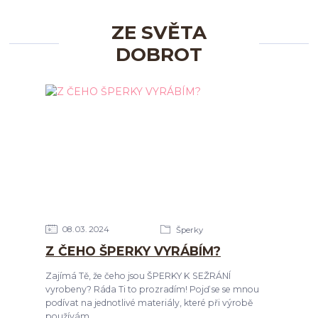
ZE SVĚTA
DOBROT
08
03
2024
Šperky
Z ČEHO ŠPERKY VYRÁBÍM?
Zajímá Tě, že čeho jsou ŠPERKY K SEŽRÁNÍ
vyrobeny? Ráda Ti to prozradím! Pojď se se mnou
podívat na jednotlivé materiály, které při výrobě
používám.