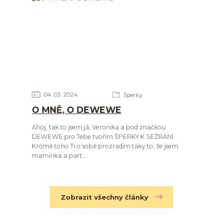
04
03
2024
Šperky
O MNĚ, O DEWEWE
Ahoj, tak to jsem já, Veronika a pod značkou
DEWEWE pro Tebe tvořím ŠPERKY K SEŽRÁNÍ.
Kromě toho Ti o sobě prozradím taky to, že jsem
maminka a part...
Zobrazit všechny články