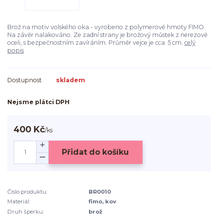
Brož na motiv volského oka - vyrobeno z polymerové hmoty FIMO.
Na závěr nalakováno. Ze zadní strany je brožový můstek z nerezové
oceli, s bezpečnostním zavíráním. Průměr vejce je cca 5 cm.
celý
popis
Dostupnost
skladem
Nejsme plátci DPH
400 Kč
/
ks
Přidat do košíku
Číslo produktu:
BR0010
Materiál:
fimo, kov
Druh šperku:
brož