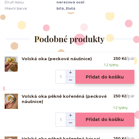
Druh kovu:
nerezová ocel
Hlavní barva:
bílá, žlutá
Podobné produkty
Volská oka (peckové náušnice)
250 Kč
/
pár
1-2 týdny
Přidat do košíku
Volská oka pěkně kořeněná (peckové
250 Kč
/
pár
náušnice)
1-2 týdny
Přidat do košíku
Volská oka pěkně kořeněná (visací
250 Kč
/
pár