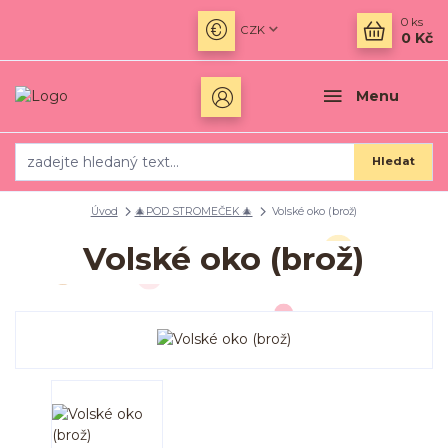
0
ks
CZK
0 Kč
Menu
Hledat
Úvod
🎄POD STROMEČEK 🎄
Volské oko (brož)
Volské oko (brož)