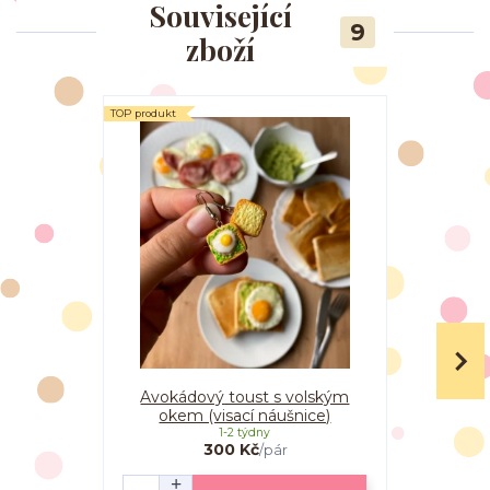
Související
9
zboží
TOP produkt
Avokádový toust s volským
Avokádo
okem (visací náušnice)
1-2 týdny
300 Kč
/
pár