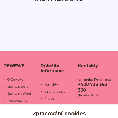
DEWEWE
Důležité
Kontakty
informace
Veronika Deverová
O Dewewe
+420 733 362
Kontakty
Šperky k sežrání
330
Jak nakupovat
Šperky na přání
(Po-Pá, 8-16 hod.)
Platba
Péče o šperky
Doba dodání
info@dewe
Trhy a jarmarky
we.cz
Zpracování cookies
Doprava
Kamenné obchody