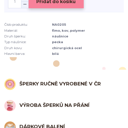
Přidat do košíku
Číslo produktu:
NA0205
Materiál:
fimo, kov, polymer
Druh šperku:
náušnice
Typ náušnice:
pecka
Druh kovu:
chirurgická ocel
Hlavní barva:
bílá
ŠPERKY RUČNĚ VYROBENÉ V ČR
VÝROBA ŠPERKŮ NA PŘÁNÍ
DÁRKOVÉ BALENÍ