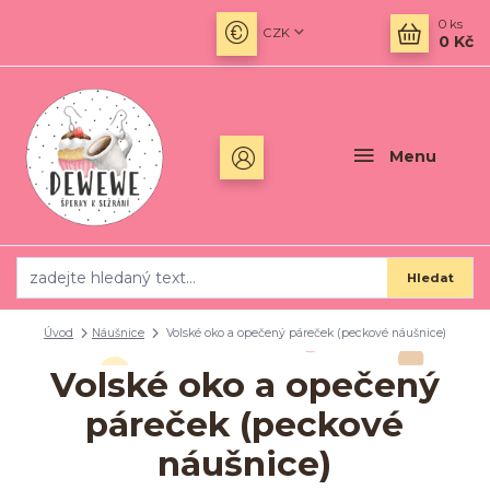
0
ks
CZK
0 Kč
Menu
Hledat
Úvod
Náušnice
Volské oko a opečený páreček (peckové náušnice)
Volské oko a opečený
páreček (peckové
náušnice)