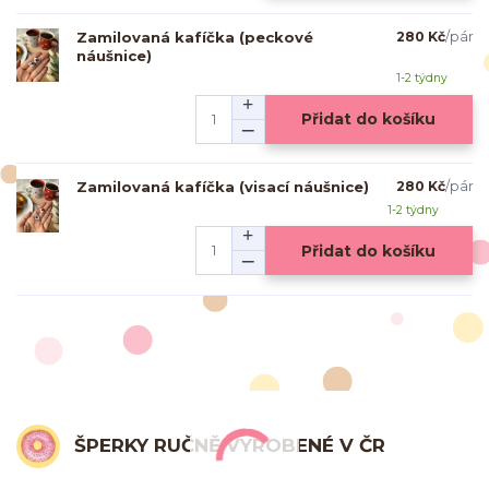
Zamilovaná kafíčka (peckové
280 Kč
/
pár
náušnice)
1-2 týdny
Přidat do košíku
Zamilovaná kafíčka (visací náušnice)
280 Kč
/
pár
1-2 týdny
Přidat do košíku
ŠPERKY RUČNĚ VYROBENÉ V ČR