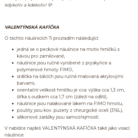
kdykoliv a kdekoliv! 🩷
VALENTÝNSKÁ KAFÍČKA
O těchto náušnicích Ti prozradím následující:
jedná se o peckové náušnice na motiv hrníčků s
kávou pro zamilované,
náušnice jsou ručně vyrobené z pryskyřice a
polymerové hmoty FIMO,
srdíčka na šálcích jsou ručně malovaná akrylovými
barvami,
orientační velikost hrníčku je cca: výška cca 1,3 cm,
šířka s ouškem cca 1,7 cm (záleží na odlití),
náušnice jsou nalakované lakem na FIMO hmotu,
použity jsou kov. puzety z chirurgické oceli (316L),
silikonové zarážky jsou samozřejmostí.
V nabídce najdeš VALENTÝNSKÁ KAFÍČKA také jako visací
náušnice.