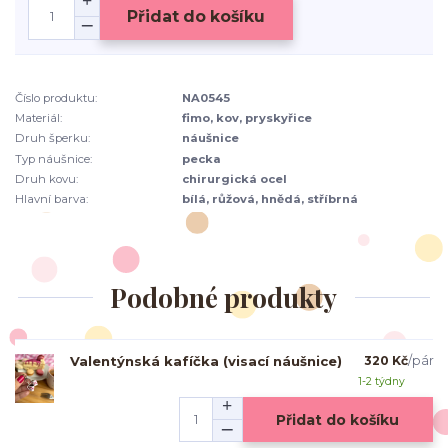
Přidat do košíku
Číslo produktu:
NA0545
Materiál:
fimo, kov, pryskyřice
Druh šperku:
náušnice
Typ náušnice:
pecka
Druh kovu:
chirurgická ocel
Hlavní barva:
bílá, růžová, hnědá, stříbrná
Podobné produkty
Valentýnská kafíčka (visací náušnice)
320 Kč
/
pár
1-2 týdny
Přidat do košíku