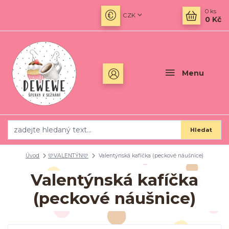
0
ks
CZK
0 Kč
Menu
Hledat
Úvod
🩷VALENTÝN🩷
Valentýnská kafíčka (peckové náušnice)
Valentýnská kafíčka
(peckové náušnice)