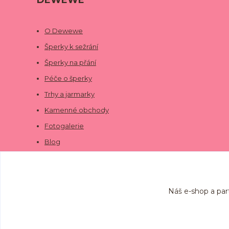
DEWEWE
O Dewewe
Šperky k sežrání
Šperky na přání
Péče o šperky
Trhy a jarmarky
Kamenné obchody
Fotogalerie
Blog
Náš e-shop a par