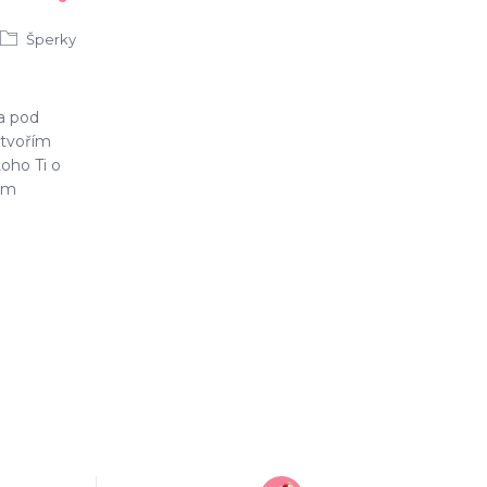
Šperky
 a pod
tvořím
oho Ti o
sem