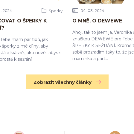
3
2024
04
03
2024
Šperky
ČOVAT O ŠPERKY K
O MNĚ, O DEWEWE
Í?
Ahoj, tak to jsem já, Veronika
značkou DEWEWE pro Tebe 
Tebe mám pár tipů, jak
ŠPERKY K SEŽRÁNÍ. Kromě t
 šperky z mé dílny, aby
sobě prozradím taky to, že j
tále krásně, jako nové...abys s
maminka a part...
prostě k sežrání!
Zobrazit všechny články