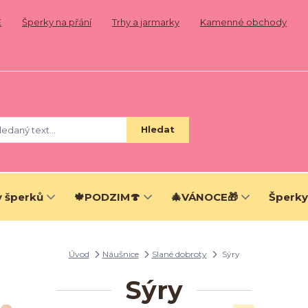
E
Šperky na přání
Trhy a jarmarky
Kamenné obchody
Hledat
 šperků
🍁PODZIM🍄
🎄VÁNOCE🎁
Šperky
Úvod
Náušnice
Slané dobroty
Sýry
Sýry