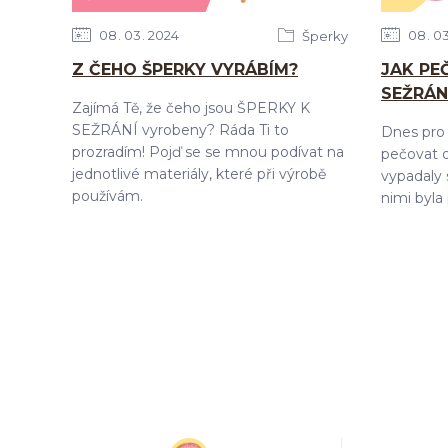
08
03
2024
08
0
Šperky
Z ČEHO ŠPERKY VYRÁBÍM?
JAK PE
SEŽRÁN
Zajímá Tě, že čeho jsou ŠPERKY K
SEŽRÁNÍ vyrobeny? Ráda Ti to
Dnes pro 
prozradím! Pojď se se mnou podívat na
pečovat o
jednotlivé materiály, které při výrobě
vypadaly s
používám.
nimi byla 