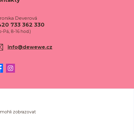
ontakty
ronika Deverová
420 733 362 330
o-Pá, 8-16 hod.)
info@dewewe.cz
 mohli zobrazovat