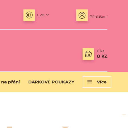
CZK
Přihlášení
0
ks
0 Kč
 na přání
DÁRKOVÉ POUKAZY
Více