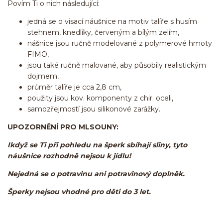
Povím Ti o nich následující:
jedná se o visací náušnice na motiv talíře s husím
stehnem, knedlíky, červeným a bílým zelím,
nášnice jsou ručně modelované z polymerové hmoty
FIMO,
jsou také ručně malované, aby působily realistickým
dojmem,
průměr talíře je cca 2,8 cm,
použity jsou kov. komponenty z chir. oceli,
samozřejmostí jsou silikonové zarážky.
UPOZORNĚNÍ PRO MLSOUNY:
Ikdyž se Ti při pohledu na šperk sbíhají sliny, tyto
náušnice rozhodně nejsou k jídlu!
Nejedná se o potravinu ani potravinový doplněk.
Šperky nejsou vhodné pro děti do 3 let.