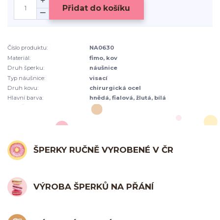
Přidat do košíku
Číslo produktu:
NA0630
Materiál:
fimo, kov
Druh šperku:
náušnice
Typ náušnice:
visací
Druh kovu:
chirurgická ocel
Hlavní barva:
hnědá, fialová, žlutá, bílá
ŠPERKY RUČNĚ VYROBENÉ V ČR
VÝROBA ŠPERKŮ NA PŘÁNÍ