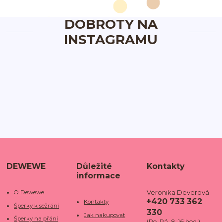
DOBROTY NA
INSTAGRAMU
DEWEWE
Důležité
Kontakty
informace
Veronika Deverová
O Dewewe
+420 733 362
Kontakty
Šperky k sežrání
330
Jak nakupovat
Šperky na přání
(Po-Pá, 8-16 hod.)