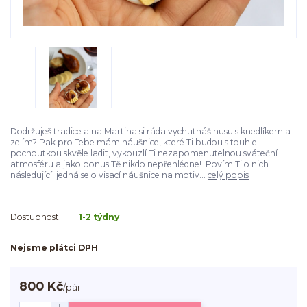
Dodržuješ tradice a na Martina si ráda vychutnáš husu s knedlíkem a
zelím? Pak pro Tebe mám náušnice, které Ti budou s touhle
pochoutkou skvěle ladit, vykouzlí Ti nezapomenutelnou sváteční
atmosféru a jako bonus Tě nikdo nepřehlédne! Povím Ti o nich
následující: jedná se o visací náušnice na motiv...
celý popis
Dostupnost
1-2 týdny
Nejsme plátci DPH
800 Kč
/
pár