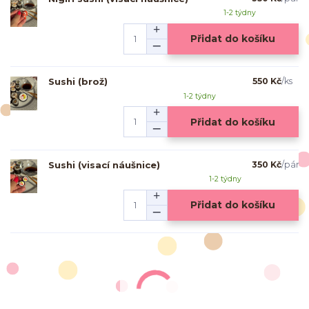
1-2 týdny
Přidat do košíku
Sushi (brož)
550 Kč
/
ks
1-2 týdny
Přidat do košíku
Sushi (visací náušnice)
350 Kč
/
pár
1-2 týdny
Přidat do košíku