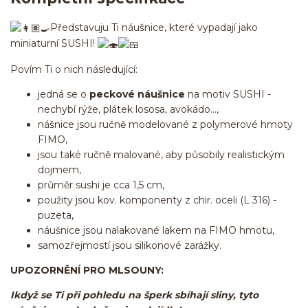
Představuju Ti náušnice, které vypadají jako
miniaturní SUSHI!
Povím Ti o nich následující:
jedná se o
peckové náušnice
na motiv SUSHI -
nechybí rýže, plátek lososa, avokádo...,
nášnice jsou ručně modelované z polymerové hmoty
FIMO,
jsou také ručně malované, aby působily realistickým
dojmem,
průměr sushi je cca 1,5 cm,
použity jsou kov. komponenty z chir. oceli (L 316) -
puzeta,
náušnice jsou nalakované lakem na FIMO hmotu,
samozřejmostí jsou silikonové zarážky.
UPOZORNĚNÍ PRO MLSOUNY:
Ikdyž se Ti při pohledu na šperk sbíhají sliny, tyto