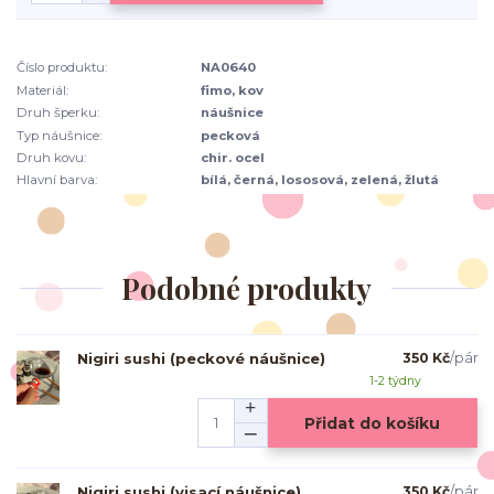
Číslo produktu:
NA0640
Materiál:
fimo, kov
Druh šperku:
náušnice
Typ náušnice:
pecková
Druh kovu:
chir. ocel
Hlavní barva:
bílá, černá, lososová, zelená, žlutá
Podobné produkty
Nigiri sushi (peckové náušnice)
350 Kč
/
pár
1-2 týdny
Přidat do košíku
Nigiri sushi (visací náušnice)
350 Kč
/
pár