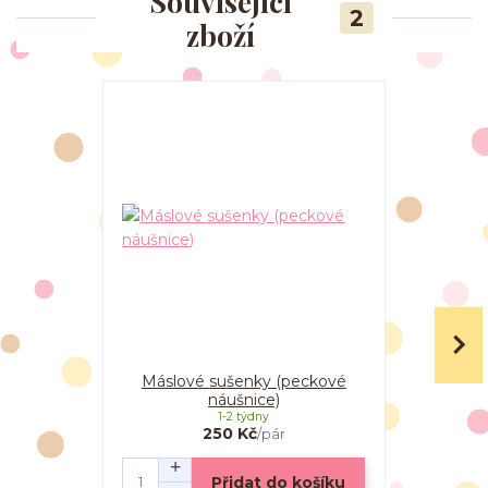
Související
2
zboží
Máslové sušenky (peckové
Máslové 
náušnice)
(vi
1-2 týdny
250 Kč
/
pár
Přidat do košíku