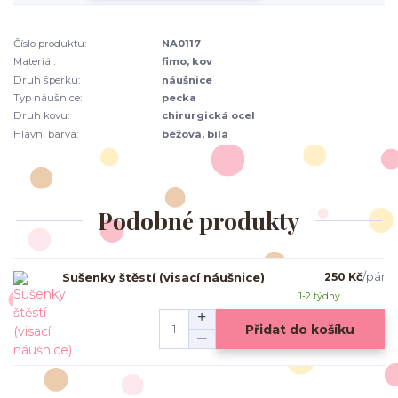
Číslo produktu:
NA0117
Materiál:
fimo, kov
Druh šperku:
náušnice
Typ náušnice:
pecka
Druh kovu:
chirurgická ocel
Hlavní barva:
béžová, bílá
Podobné produkty
Sušenky štěstí (visací náušnice)
250 Kč
/
pár
1-2 týdny
Přidat do košíku