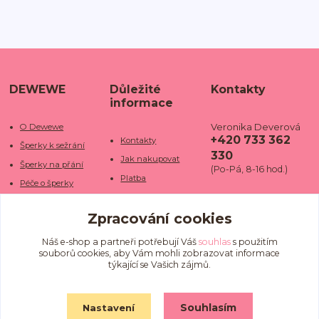
DEWEWE
Důležité
Kontakty
informace
Veronika Deverová
O Dewewe
+420 733 362
Kontakty
Šperky k sežrání
330
Jak nakupovat
Šperky na přání
(Po-Pá, 8-16 hod.)
Platba
Péče o šperky
Doba dodání
info@dewe
Trhy a jarmarky
we.cz
Zpracování cookies
Doprava
Kamenné obchody
Vrácení a reklamace
Fotogalerie
Náš e-shop a partneři potřebují Váš
souhlas
s použitím
souborů cookies, aby Vám mohli zobrazovat informace
Obchodní podmínky
Blog
týkající se Vašich zájmů.
Ochrana osobních
údajů
Souhlasím
Nastavení