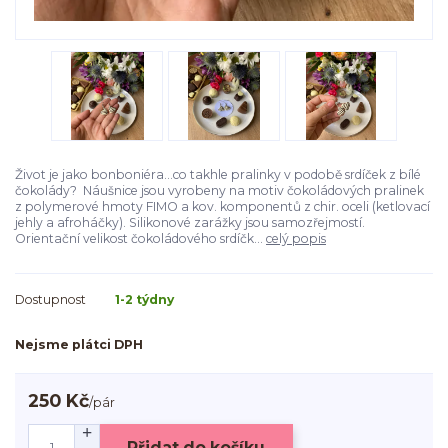
Život je jako bonboniéra...co takhle pralinky v podobě srdíček z bílé
čokolády? Náušnice jsou vyrobeny na motiv čokoládových pralinek
z polymerové hmoty FIMO a kov. komponentů z chir. oceli (ketlovací
jehly a afroháčky). Silikonové zarážky jsou samozřejmostí.
Orientační velikost čokoládového srdíčk...
celý popis
Dostupnost
1-2 týdny
Nejsme plátci DPH
250 Kč
/
pár
Přidat do košíku