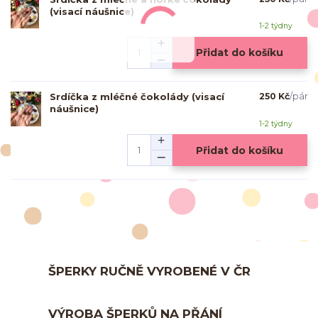
(visací náušnice)
1-2 týdny
Přidat do košíku
Srdíčka z mléčné čokolády (visací
250 Kč
/
pár
náušnice)
1-2 týdny
Přidat do košíku
ŠPERKY RUČNĚ VYROBENÉ V ČR
VÝROBA ŠPERKŮ NA PŘÁNÍ