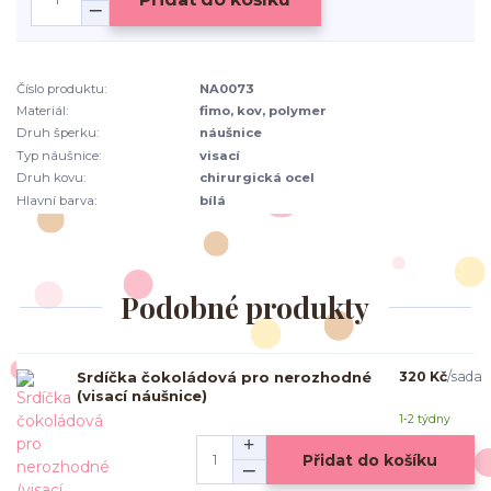
Číslo produktu:
NA0073
Materiál:
fimo, kov, polymer
Druh šperku:
náušnice
Typ náušnice:
visací
Druh kovu:
chirurgická ocel
Hlavní barva:
bílá
Podobné produkty
Srdíčka čokoládová pro nerozhodné
320 Kč
/
sada
(visací náušnice)
1-2 týdny
Přidat do košíku