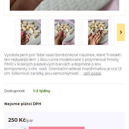
Vyrobila jsem pro Tebe visací bonbónkové náušnice, které Ti osladí i
ten nejkyseljší den! :) Jsou ručně modelované z polymerové hmoty
FIMO v krásných pastelových barvách a doplněné o kov.
komponenty z chir. oceli. Orientační velikost marshmallow je cca 1,5
cm. Silikonové zarážky jsou samozřejmostí. ...
celý popis
Dostupnost
1-2 týdny
Nejsme plátci DPH
250 Kč
/
pár