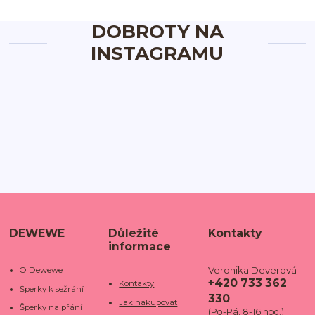
DOBROTY NA
INSTAGRAMU
DEWEWE
Důležité
Kontakty
informace
Veronika Deverová
O Dewewe
+420 733 362
Kontakty
Šperky k sežrání
330
Jak nakupovat
Šperky na přání
(Po-Pá, 8-16 hod.)