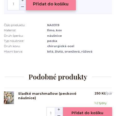
Přidat do košíku
Číslo produktu:
NA0319
Materiál:
fimo, kov
Druh šperku:
náušnice
Typ náušnice:
pecka
Druh kovu:
chirurgická ocel
Hlavní barva:
bílá, žlutá, oranžová, růžová
Podobné produkty
Sladké marshmallow (peckové
250 Kč
/
pár
náušnice)
1-2 týdny
Přidat do košíku