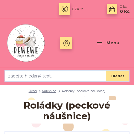
0
ks
CZK
0 Kč
Menu
Hledat
Úvod
Náušnice
Roládky (peckové náušnice)
Roládky (peckové
náušnice)