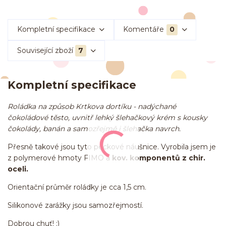
Kompletní specifikace
Komentáře
0
Související zboží
7
Kompletní specifikace
Roládka na způsob Krtkova dortíku - nadýchané
čokoládové těsto, uvnitř lehký šlehačkový krém s kousky
čokolády, banán a samozřejmě i šlehačka navrch.
Přesně takové jsou tyto peckové náušnice. Vyrobila jsem je
z polymerové hmoty FIMO a
kov. komponentů z chir.
oceli.
Orientační průměr roládky je cca 1,5 cm.
Silikonové zarážky jsou samozřejmostí.
Dobrou chuť! :)