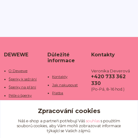
DEWEWE
Důležité
Kontakty
informace
Veronika Deverová
O Dewewe
+420 733 362
Kontakty
Šperky k sežrání
330
Jak nakupovat
Šperky na přání
(Po-Pá, 8-16 hod.)
Platba
Péče o šperky
Doba dodání
info@dewe
Trhy a jarmarky
we.cz
Zpracování cookies
Doprava
Kamenné obchody
Vrácení a reklamace
Fotogalerie
Náš e-shop a partneři potřebují Váš
souhlas
s použitím
souborů cookies, aby Vám mohli zobrazovat informace
Obchodní podmínky
Blog
týkající se Vašich zájmů.
Ochrana osobních