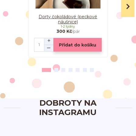
Dorty čokoládové (peckové
Dorty s
náušnice)
1-2 týdny
300 Kč
/
pár
Přidat do košíku
DOBROTY NA
INSTAGRAMU