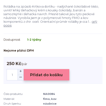
Roládka na způsob Krtkova dortíku - nadýchané čokoládové těsto,
uvnitř lehký šlehačkový krém s kousky čokolády, banán a
samozřejmě i šlehačka navrch. Přesně takové jsou tyto peckové
náušnice. Vyrobila jsem je z polymerové hmoty FIMO a kov.
komponentů z chir. oceli. Orientační průměr roládky je cca 1...
celý
popis
Dostupnost
1-2 týdny
Nejsme plátci DPH
250 Kč
/
pár
Přidat do košíku
Číslo produktu:
NA0084
Materiál:
fimo, kov
Druh šperku:
náušnice