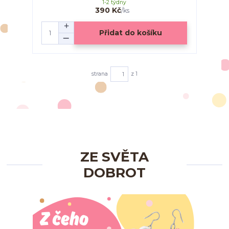
1-2 týdny
390 Kč
/
ks
Přidat do košíku
strana
z 1
ZE SVĚTA
DOBROT