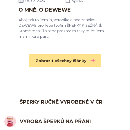
04
03
2024
Šperky
O MNĚ, O DEWEWE
Ahoj, tak to jsem já, Veronika a pod značkou
DEWEWE pro Tebe tvořím ŠPERKY K SEŽRÁNÍ.
Kromě toho Ti o sobě prozradím taky to, že jsem
maminka a part...
Zobrazit všechny články
ŠPERKY RUČNĚ VYROBENÉ V ČR
VÝROBA ŠPERKŮ NA PŘÁNÍ