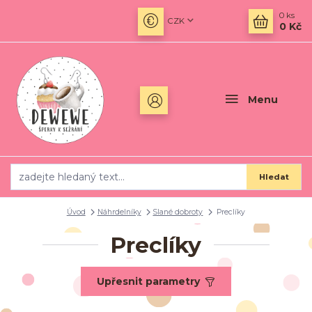
0
ks
CZK
0 Kč
Menu
Hledat
Úvod
Náhrdelníky
Slané dobroty
Preclíky
Preclíky
Upřesnit parametry