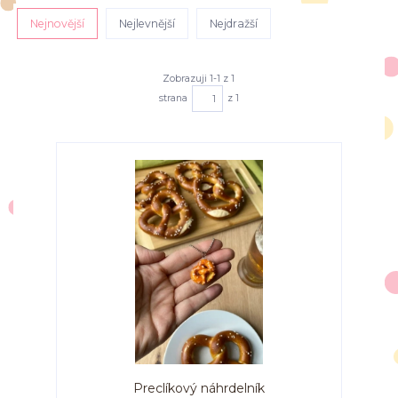
Nejnovější
Nejlevnější
Nejdražší
Zobrazuji 1-1 z 1
strana
z 1
Preclíkový náhrdelník