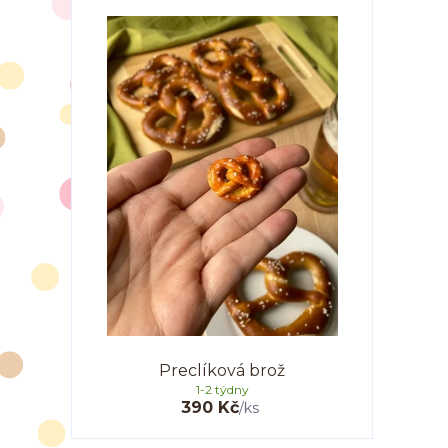
Preclíková brož
1-2 týdny
390 Kč
/
ks