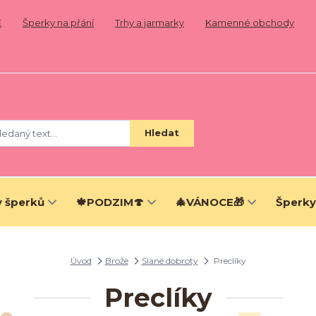
E
Šperky na přání
Trhy a jarmarky
Kamenné obchody
Hledat
 šperků
🍁PODZIM🍄
🎄VÁNOCE🎁
Šperky
Úvod
Brože
Slané dobroty
Preclíky
Preclíky