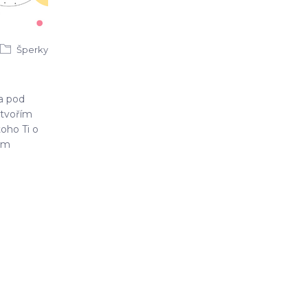
Šperky
 a pod
tvořím
oho Ti o
sem