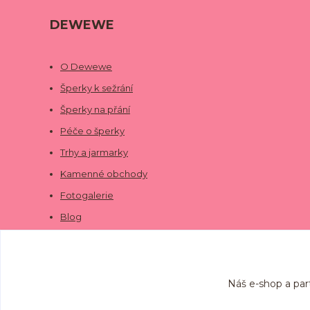
DEWEWE
O Dewewe
Šperky k sežrání
Šperky na přání
Péče o šperky
Trhy a jarmarky
Kamenné obchody
Fotogalerie
Blog
Náš e-shop a par