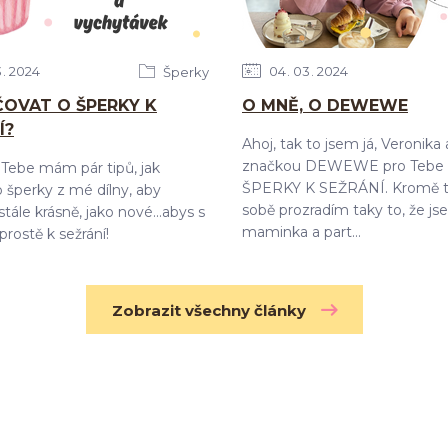
3
2024
04
03
2024
Šperky
ČOVAT O ŠPERKY K
O MNĚ, O DEWEWE
Í?
Ahoj, tak to jsem já, Veronika
značkou DEWEWE pro Tebe 
Tebe mám pár tipů, jak
ŠPERKY K SEŽRÁNÍ. Kromě t
 šperky z mé dílny, aby
sobě prozradím taky to, že j
tále krásně, jako nové...abys s
maminka a part...
prostě k sežrání!
Zobrazit všechny články