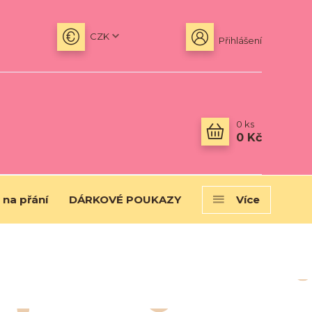
CZK
Přihlášení
0
ks
0 Kč
 na přání
DÁRKOVÉ POUKAZY
Více