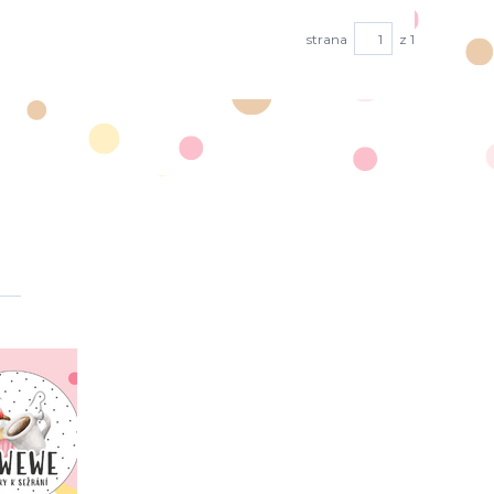
strana
z 1