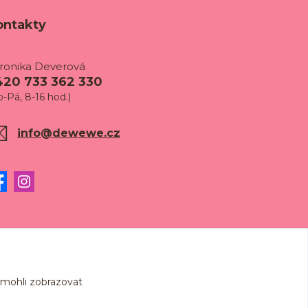
ontakty
ronika Deverová
420 733 362 330
o-Pá, 8-16 hod.)
info@dewewe.cz
 mohli zobrazovat