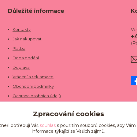
Důležité informace
K
Ve
Kontakty
+
Jak nakupovat
(P
Platba
Doba dodání
Doprava
Vrácení a reklamace
Obchodní podmínky
Ochrana osobních údajů
Zpracování cookies
tneři potřebují Váš
souhlas
s použitím souborů cookies, aby Vám
informace týkající se Vašich zájmů.