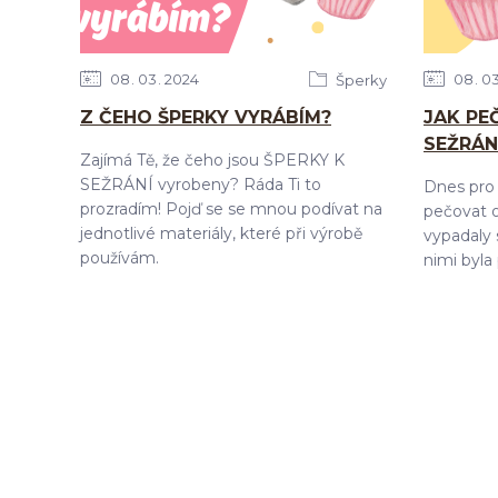
08
03
2024
08
0
Šperky
Z ČEHO ŠPERKY VYRÁBÍM?
JAK PE
SEŽRÁN
Zajímá Tě, že čeho jsou ŠPERKY K
SEŽRÁNÍ vyrobeny? Ráda Ti to
Dnes pro 
prozradím! Pojď se se mnou podívat na
pečovat o
jednotlivé materiály, které při výrobě
vypadaly s
používám.
nimi byla 