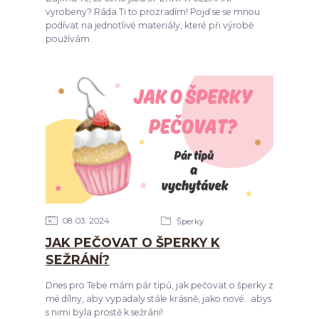
vyrobeny? Ráda Ti to prozradím! Pojď se se mnou
podívat na jednotlivé materiály, které při výrobě
používám.
08
03
2024
Šperky
JAK PEČOVAT O ŠPERKY K
SEŽRÁNÍ?
Dnes pro Tebe mám pár tipů, jak pečovat o šperky z
mé dílny, aby vypadaly stále krásně, jako nové...abys
s nimi byla prostě k sežrání!