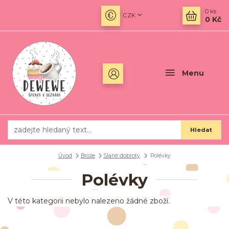
0
ks
CZK
0 Kč
Menu
Hledat
Úvod
Brože
Slané dobroty
Polévky
Polévky
V této kategorii nebylo nalezeno žádné zboží.