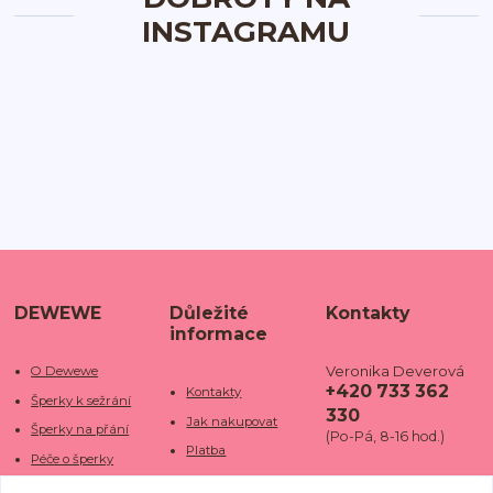
INSTAGRAMU
DEWEWE
Důležité
Kontakty
informace
Veronika Deverová
O Dewewe
+420 733 362
Kontakty
Šperky k sežrání
330
Jak nakupovat
Šperky na přání
(Po-Pá, 8-16 hod.)
Platba
Péče o šperky
Doba dodání
info@dewe
Trhy a jarmarky